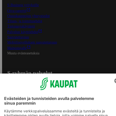
S-Business yrityksille
Oiva-raportit
Osuuskauppojen yhteystiedot
Tilaus- ja toimitusehdot
Tietosuojakäytäntö
Palvelun käyttöehdot
Saavutettavuus
Mobiilisovelluksen saavutettavuus
Mainostajalle
Muuta evästeasetuksia
S-ryhmän palvelut
S-ryhmä
Asiakasomistajuus
Yhteishyvä Ruoka -sovellus
S-ostoslista -sovellus
Prisma.fi