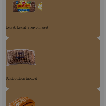
Leivät, keksit ja leivonnaiset
Paistopisteen tuotteet