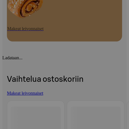
Makeat leivonnaiset
Ladataan...
Vaihtelua ostoskoriin
Makeat leivonnaiset
Ohita listaus