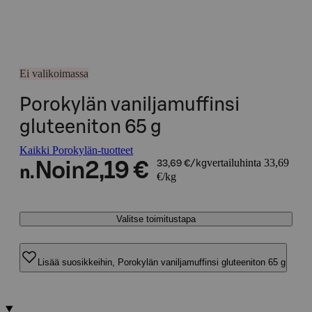
Ei valikoimassa
Porokylän vaniljamuffinsi
gluteeniton 65 g
Kaikki Porokylän-tuotteet
vertailuhinta 33,69
Noin
2,19 €
33,69 €/kg
n.
€/kg
Valitse toimitustapa
Lisää suosikkeihin, Porokylän vaniljamuffinsi gluteeniton 65 g