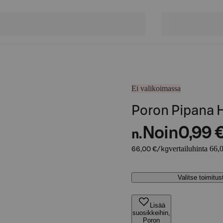
Ei valikoimassa
Poron Pipana 
Noin
0,99 
n.
vertailuhinta 66,
66,00 €/kg
Valitse toimitu
Lisää
suosikkeihin,
Poron