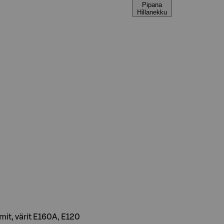
Pipana
Hillanekku
romit, värit E160A, E120