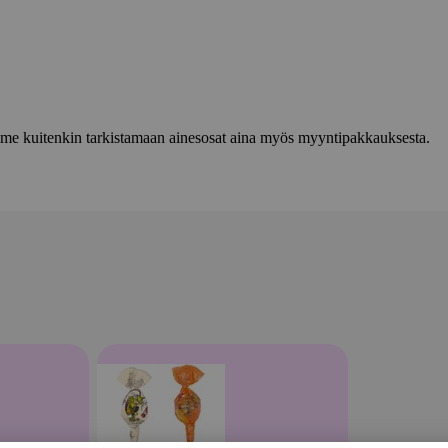
lemme kuitenkin tarkistamaan ainesosat aina myös myyntipakkauksesta.