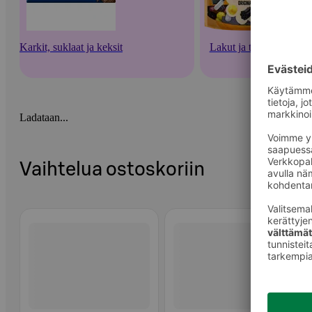
Karkit, suklaat ja keksit
Lakut ja tikkarit
Ladataan...
Vaihtelua ostoskoriin
Ohita listaus