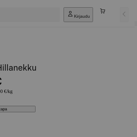
Kirjaudu
Hillanekku
€
00 €/kg
stapa