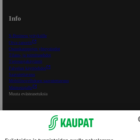
Info
S-Business yrityksille
Oiva-raportit
Osuuskauppojen yhteystiedot
Tilaus- ja toimitusehdot
Tietosuojakäytäntö
Palvelun käyttöehdot
Saavutettavuus
Mobiilisovelluksen saavutettavuus
Mainostajalle
Muuta evästeasetuksia
S-ryhmän palvelut
S-ryhmä