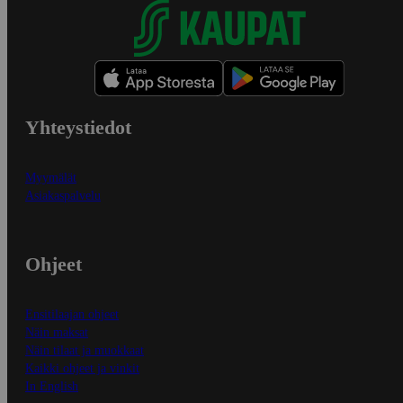
Yhteystiedot
Myymälät
Asiakaspalvelu
Ohjeet
Ensitilaajan ohjeet
Näin maksat
Näin tilaat ja muokkaat
Kaikki ohjeet ja vinkit
In English