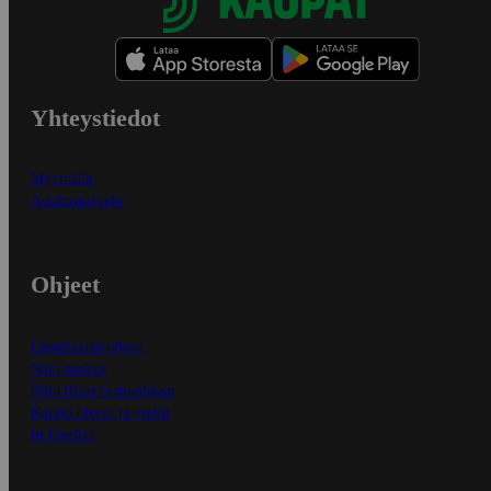
Yhteystiedot
Myymälät
Asiakaspalvelu
Ohjeet
Ensitilaajan ohjeet
Näin maksat
Näin tilaat ja muokkaat
Kaikki ohjeet ja vinkit
In English