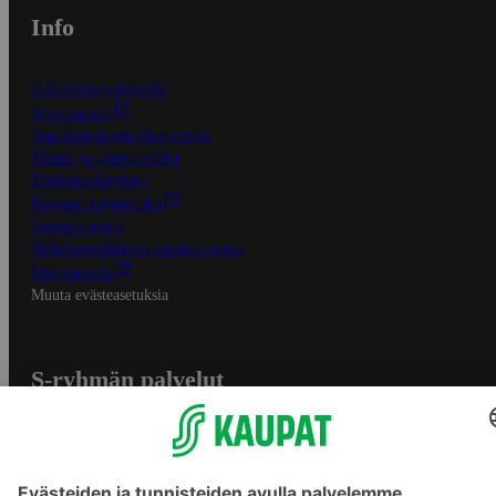
Info
S-Business yrityksille
Oiva-raportit
Osuuskauppojen yhteystiedot
Tilaus- ja toimitusehdot
Tietosuojakäytäntö
Palvelun käyttöehdot
Saavutettavuus
Mobiilisovelluksen saavutettavuus
Mainostajalle
Muuta evästeasetuksia
S-ryhmän palvelut
S-ryhmä
Asiakasomistajuus
Yhteishyvä Ruoka -sovellus