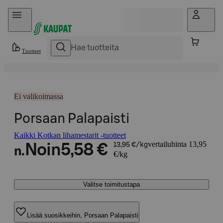
Hyppää sisältöön
Tuotteet
Ei valikoimassa
Porsaan Palapaisti
Kaikki Kotkan lihamestarit -tuotteet
vertailuhinta 13,95
Noin
5,58 €
13,95 €/kg
n.
€/kg
Valitse toimitustapa
Lisää suosikkeihin, Porsaan Palapaisti