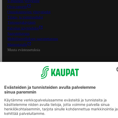
S-Business yrityksille
Oiva-raportit
Osuuskauppojen yhteystiedot
Tilaus- ja toimitusehdot
Tietosuojakäytäntö
Palvelun käyttöehdot
Saavutettavuus
Mobiilisovelluksen saavutettavuus
Mainostajalle
Muuta evästeasetuksia
S-ryhmän palvelut
S-ryhmä
Asiakasomistajuus
Yhteishyvä Ruoka -sovellus
S-ostoslista -sovellus
Prisma.fi
Sokos.fi