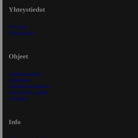
Yhteystiedot
Myymälät
Asiakaspalvelu
Ohjeet
Ensitilaajan ohjeet
Näin maksat
Näin tilaat ja muokkaat
Kaikki ohjeet ja vinkit
In English
Info