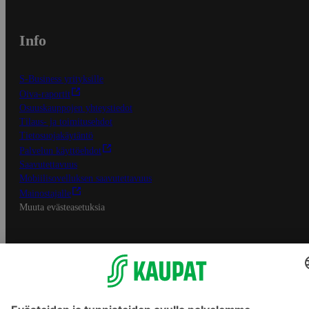
Info
S-Business yrityksille
Oiva-raportit
Osuuskauppojen yhteystiedot
Tilaus- ja toimitusehdot
Tietosuojakäytäntö
Palvelun käyttöehdot
Saavutettavuus
Mobiilisovelluksen saavutettavuus
Mainostajalle
Muuta evästeasetuksia
S-ryhmän palvelut
S-ryhmä