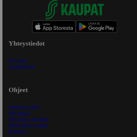
Yhteystiedot
Myymälät
Asiakaspalvelu
Ohjeet
Ensitilaajan ohjeet
Näin maksat
Näin tilaat ja muokkaat
Kaikki ohjeet ja vinkit
In English