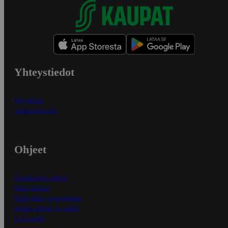
Yhteystiedot
Myymälät
Asiakaspalvelu
Ohjeet
Ensitilaajan ohjeet
Näin maksat
Näin tilaat ja muokkaat
Kaikki ohjeet ja vinkit
In English