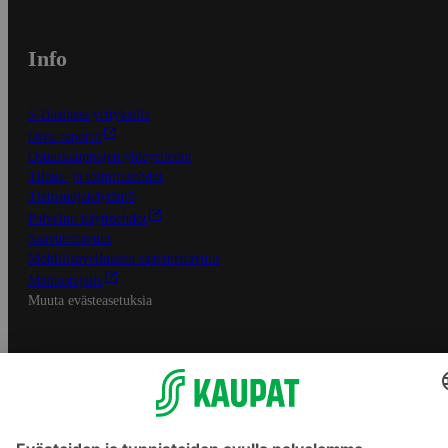
Info
S-Business yrityksille
Oiva-raportit
Osuuskauppojen yhteystiedot
Tilaus- ja toimitusehdot
Tietosuojakäytäntö
Palvelun käyttöehdot
Saavutettavuus
Mobiilisovelluksen saavutettavuus
Mainostajalle
Muuta evästeasetuksia
S-ryhmän palvelut
S-ryhmä