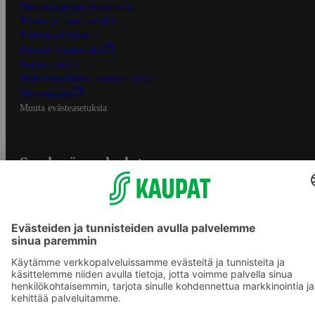
Osuuskauppojen yhteystiedot
Tilaus- ja toimitusehdot
Tietosuojakäytäntö
Palvelun käyttöehdot
Saavutettavuus
Mobiilisovelluksen saavutettavuus
Mainostajalle
Muuta evästeasetuksia
S-ryhmän palvelut
S-ryhmä
Asiakasomistajuus
Yhteishyvä Ruoka -sovellus
S-ostoslista -sovellus
Prisma.fi
Sokos.fi
S-Pankki
Yhteishyvä