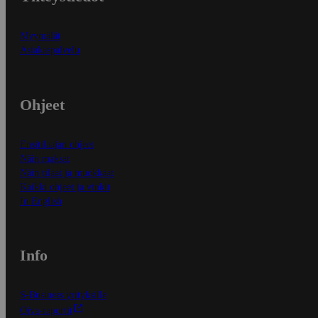
Myymälät
Asiakaspalvelu
Ohjeet
Ensitilaajan ohjeet
Näin maksat
Näin tilaat ja muokkaat
Kaikki ohjeet ja vinkit
In English
Info
S-Business yrityksille
Oiva-raportit