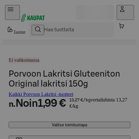
Hyppää sisältöön
Tuotteet
Ei valikoimassa
Porvoon Lakritsi Gluteeniton
Original lakritsi 150g
Kaikki Porvoon Lakritsi -tuotteet
vertailuhinta 13,27
Noin
1,99 €
13,27 €/kg
n.
€/kg
Valitse toimitustapa