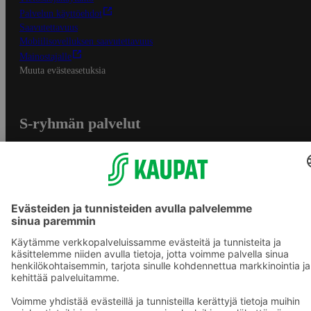
Palvelun käyttöehdot
Saavutettavuus
Mobiilisovelluksen saavutettavuus
Mainostajalle
Muuta evästeasetuksia
S-ryhmän palvelut
S-ryhmä
Asiakasomistajuus
Yhteishyvä Ruoka -sovellus
S-ostoslista -sovellus
Prisma.fi
Sokos.fi
S-Pankki
Yhteishyvä
Sokos Hotels
Raflaamo