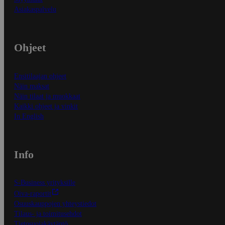
Asiakaspalvelu
Ohjeet
Ensitilaajan ohjeet
Näin maksat
Näin tilaat ja muokkaat
Kaikki ohjeet ja vinkit
In English
Info
S-Business yrityksille
Oiva-raportit
Osuuskauppojen yhteystiedot
Tilaus- ja toimitusehdot
Tietosuojakäytäntö