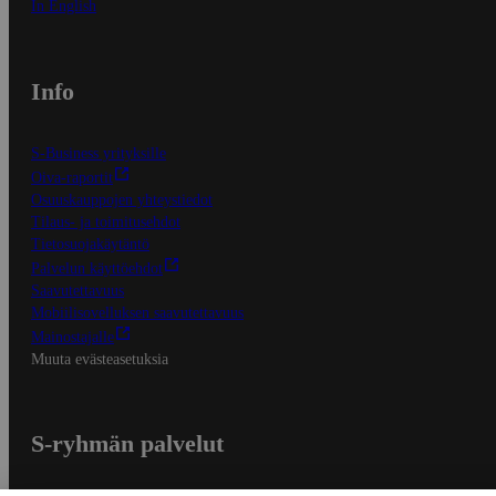
In English
Info
S-Business yrityksille
Oiva-raportit
Osuuskauppojen yhteystiedot
Tilaus- ja toimitusehdot
Tietosuojakäytäntö
Palvelun käyttöehdot
Saavutettavuus
Mobiilisovelluksen saavutettavuus
Mainostajalle
Muuta evästeasetuksia
S-ryhmän palvelut