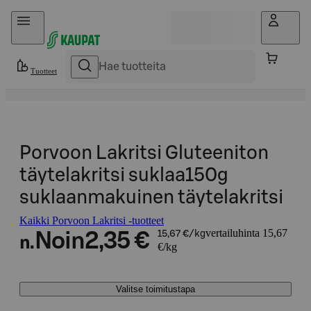
Hyppää sisältöön
Tuotteet
Porvoon Lakritsi Gluteeniton
täytelakritsi suklaa150g
suklaanmakuinen täytelakritsi
Kaikki Porvoon Lakritsi -tuotteet
vertailuhinta 15,67
Noin
2,35 €
15,67 €/kg
n.
€/kg
Valitse toimitustapa