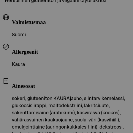
Herkullinen gluteeniton ja vegaani täytelakritsi
Valmistusmaa
Suomi
Allergeenit
Kaura
Ainesosat
sokeri, gluteeniton KAURAjauho, elintarvikemelassi,
glukoosisiirappi, maltodekstriini, lakritsiuute,
sakeuttamisaine (arabikumi), kasvirasva (kookos),
vähärasvainen kaakaojauhe, suola, väri (kasvihiili),
emulgointiaine (auringonkukkalesitiini), dekstroosi,