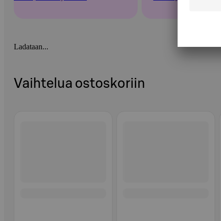
Ladataan...
Vaihtelua ostoskoriin
Ohita listaus