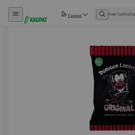
Hyppää sisältöön
Tuotteet