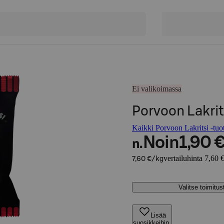
Ei valikoimassa
Porvoon Lakrits
Kaikki Porvoon Lakritsi -tuot
Noin
1,90 
n.
vertailuhinta 7,60 
7,60 €/kg
Valitse toimitu
Lisää
suosikkeihin,