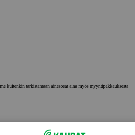
lemme kuitenkin tarkistamaan ainesosat aina myös myyntipakkauksesta.