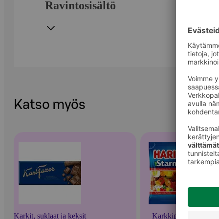
Ravintosisältö
Katso myös
Karkit, suklaat ja keksit
Karkkipussit