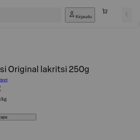
Kirjaudu
i Original lakritsi 250g
teet
€
€/kg
stapa