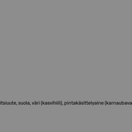
siuute, suola, väri (kasvihiili), pintakäsittelyaine (karnaubava