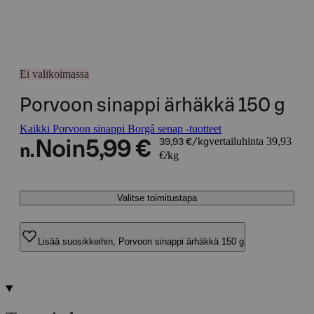
Ei valikoimassa
Porvoon sinappi ärhäkkä 150 g
Kaikki Porvoon sinappi Borgå senap -tuotteet
vertailuhinta 39,93
Noin
5,99 €
39,93 €/kg
n.
€/kg
Valitse toimitustapa
Lisää suosikkeihin, Porvoon sinappi ärhäkkä 150 g