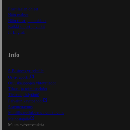
Ensitilaajan ohjeet
Näin maksat
Näin tilaat ja muokkaat
Kaikki ohjeet ja vinkit
In English
Info
S-Business yrityksille
Oiva-raportit
Osuuskauppojen yhteystiedot
Tilaus- ja toimitusehdot
Tietosuojakäytäntö
Palvelun käyttöehdot
Saavutettavuus
Mobiilisovelluksen saavutettavuus
Mainostajalle
Muuta evästeasetuksia