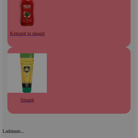
Ketsupit ja sinapit
Sinapit
Ladataan...