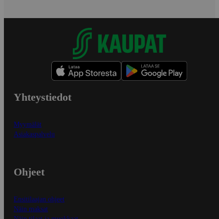
Yhteystiedot
Myymälät
Asiakaspalvelu
Ohjeet
Ensitilaajan ohjeet
Näin maksat
Näin tilaat ja muokkaat