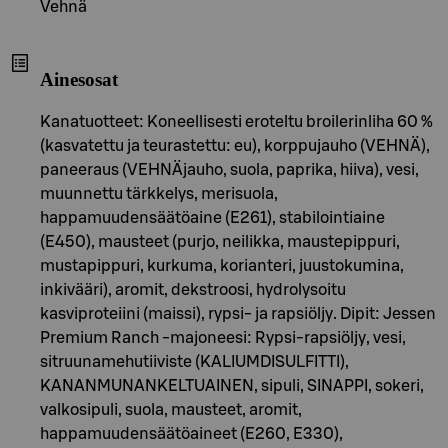
Vehnä
Ainesosat
Kanatuotteet: Koneellisesti eroteltu broilerinliha 60 %
(kasvatettu ja teurastettu: eu), korppujauho (VEHNÄ),
paneeraus (VEHNÄjauho, suola, paprika, hiiva), vesi,
muunnettu tärkkelys, merisuola,
happamuudensäätöaine (E261), stabilointiaine
(E450), mausteet (purjo, neilikka, maustepippuri,
mustapippuri, kurkuma, korianteri, juustokumina,
inkivääri), aromit, dekstroosi, hydrolysoitu
kasviproteiini (maissi), rypsi- ja rapsiöljy. Dipit: Jessen
Premium Ranch -majoneesi: Rypsi-rapsiöljy, vesi,
sitruunamehutiiviste (KALIUMDISULFITTI),
KANANMUNANKELTUAINEN, sipuli, SINAPPI, sokeri,
valkosipuli, suola, mausteet, aromit,
happamuudensäätöaineet (E260, E330),