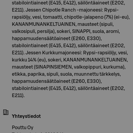
stabilointiaineet (E415, E412), säilöntäaineet (E202,
E211). Jessen Chipotle Ranch -majoneesi: Rypsi-
rapsiöljy, vesi, tomaatti, chipotle-jalapeno (7%) (ei-eu),
KANANMUNANKELTUAINEN, mausteet (sipuli,
valkosipuli, persilja), sokeri, SINAPPI, suola, aromi,
happamuudensäätöaineet (E260, E330),
stabilointiaineet (E415, E412), säilöntäaineet (E202,
E211). Jessen Kurkkumajoneesi: Rypsi-rapsiöljy, vesi,
kurkku 14% (eu), sokeri, KANANMUNANKELTUAINEN,
mausteet (SINAPINSIEMEN, valkopippuri, kurkuma),
etikka, paprika, sipuli, suola, muunnettu tärkkelys,
happamuudensäätöaineet (E260, E330),
stabilointiaineet (E415, E412), säilöntäaineet (E202,
E211).
Yhteystiedot
Pouttu Oy