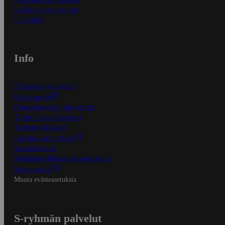
Kaikki ohjeet ja vinkit
In English
Info
S-Business yrityksille
Oiva-raportit
Osuuskauppojen yhteystiedot
Tilaus- ja toimitusehdot
Tietosuojakäytäntö
Palvelun käyttöehdot
Saavutettavuus
Mobiilisovelluksen saavutettavuus
Mainostajalle
Muuta evästeasetuksia
S-ryhmän palvelut