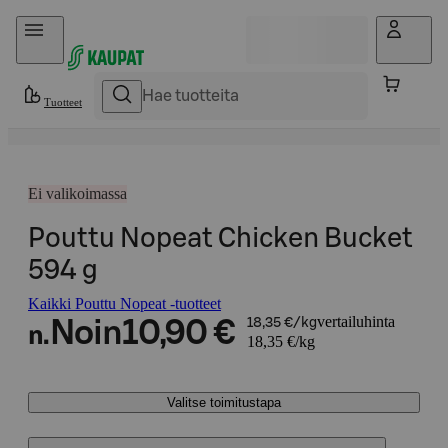
Hyppää sisältöön
Tuotteet
Ei valikoimassa
Pouttu Nopeat Chicken Bucket
594 g
Kaikki Pouttu Nopeat -tuotteet
vertailuhinta
Noin
10,90 €
18,35 €/kg
n.
18,35 €/kg
Valitse toimitustapa