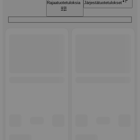
Rajaa
tuotetuloksia
Järjestä
tuotetulokset