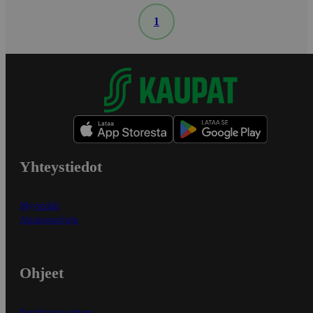
1
Yhteystiedot
Myymälät
Asiakaspalvelu
Ohjeet
Ensitilaajan ohjeet