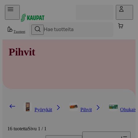
Hyppää sisältöön
Tuotteet
Pihvit
Pyörykät
Pihvit
Ohukaise
16 tuotetta
Sivu 1 / 1