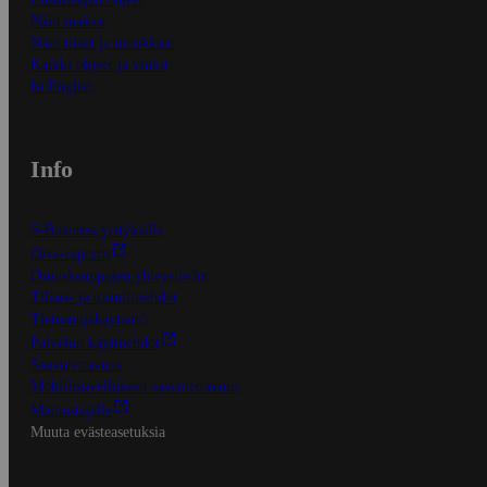
Näin maksat
Näin tilaat ja muokkaat
Kaikki ohjeet ja vinkit
In English
Info
S-Business yrityksille
Oiva-raportit
Osuuskauppojen yhteystiedot
Tilaus- ja toimitusehdot
Tietosuojakäytäntö
Palvelun käyttöehdot
Saavutettavuus
Mobiilisovelluksen saavutettavuus
Mainostajalle
Muuta evästeasetuksia