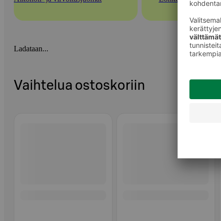
Ladataan...
Vaihtelua ostoskoriin
Ohita listaus