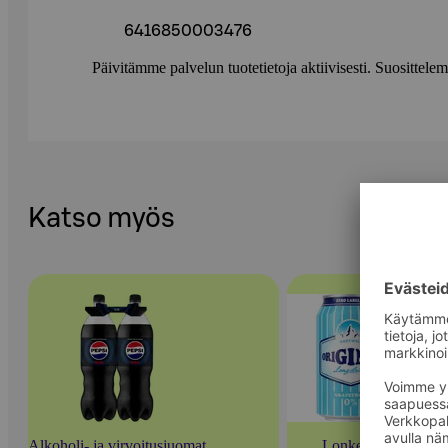
6416850003476
Päivitämme palvelun tuotetietoja aktiivisesti. Suositte
Katso myös
Alkoholi- ja virvoitusjuomat
Lonkerot