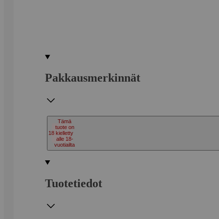
Pakkausmerkinnät
Tämä
tuote on
18
kielletty
alle 18-
vuotiailta
Tuotetiedot