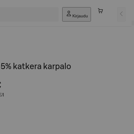
Kirjaudu
,5% katkera karpalo
€
€/l