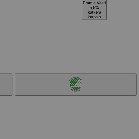
Pramia Veeti
5,5%
katkera
karpalo