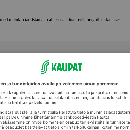
lemme kuitenkin tarkistamaan ainesosat aina myös myyntipakkauksesta.
Maustetut lonkerot