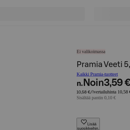
Ei valikoimassa
Pramia Veeti 5
Kaikki Pramia-tuotteet
Noin
3,59 
n.
vertailuhinta 10,58 
10,58 €/l
Sisältää pantin 0,10 €
Lisää
suosikkeihin,