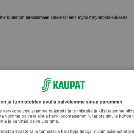
lemme kuitenkin tarkistamaan ainesosat aina myös myyntipakkauksesta.