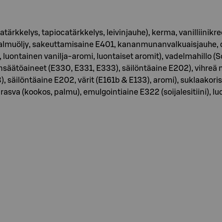
atärkkelys, tapiocatärkkelys, leivinjauhe), kerma, vanilliinik
muöljy, sakeuttamisaine E401, kananmunanvalkuaisjauhe, dekst
la, luontainen vanilja-aromi, luontaiset aromit), vadelmahillo 
töaineet (E330, E331, E333), säilöntäaine E202), vihreä mars
03), säilöntäaine E202, värit (E161b & E133), aromi), suklaakor
asva (kookos, palmu), emulgointiaine E322 (soijalesitiini), l