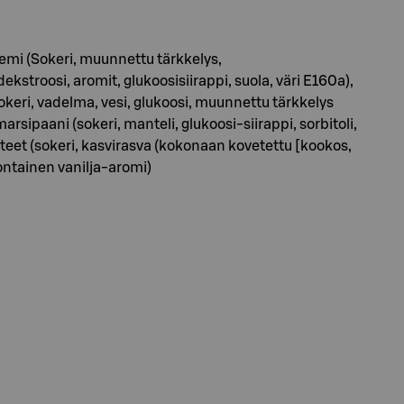
reemi (Sokeri, muunnettu tärkkelys,
roosi, aromit, glukoosisiirappi, suola, väri E160a),
(Sokeri, vadelma, vesi, glukoosi, muunnettu tärkkelys
ipaani (sokeri, manteli, glukoosi-siirappi, sorbitoli,
isteet (sokeri, kasvirasva (kokonaan kovetettu [kookos,
uontainen vanilja-aromi)