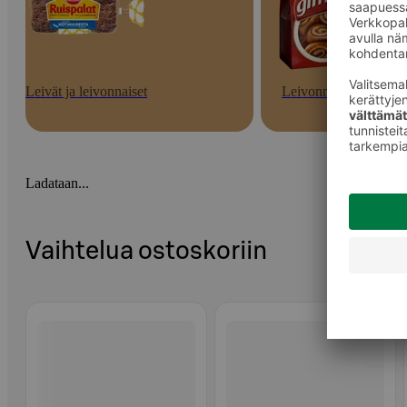
Leivät ja leivonnaiset
Leivonnaiset
Ladataan...
Vaihtelua ostoskoriin
Ohita listaus