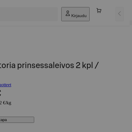
Kirjaudu
oria prinsessaleivos 2 kpl /
otteet
€
22 €/kg
stapa