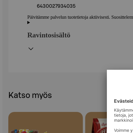
6430027934035
Päivitämme palvelun tuotetietoja aktiivisesti. Suositte
Ravintosisältö
Katso myös