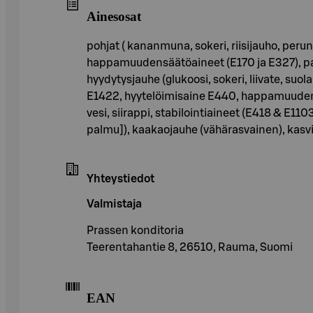
Ainesosat
pohjat ( kananmuna, sokeri, riisijauho, perun
happamuudensäätöaineet (E170 ja E327), pal
hyydytysjauhe (glukoosi, sokeri, liivate, suo
E1422, hyytelöimisaine E440, happamuudensää
vesi, siirappi, stabilointiaineet (E418 & E11
palmu]), kaakaojauhe (vähärasvainen), kasvir
Yhteystiedot
Valmistaja
Prassen konditoria
Teerentahantie 8, 26510, Rauma, Suomi
EAN