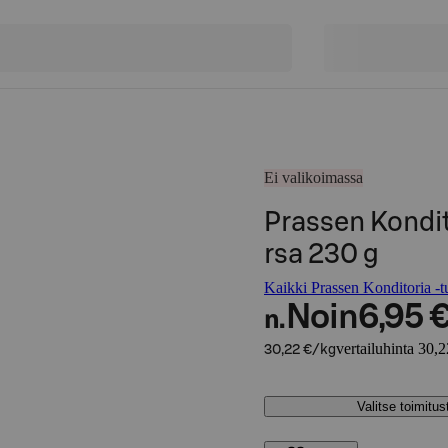
Ei valikoimassa
Prassen Kondit
rsa 230 g
Kaikki Prassen Konditoria -tu
Noin
6,95 
n.
vertailuhinta 30,
30,22 €/kg
Valitse toimitu