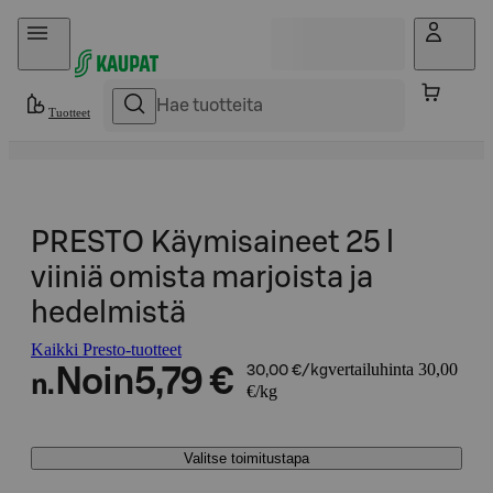
Hyppää sisältöön
Tuotteet
PRESTO Käymisaineet 25 l
viiniä omista marjoista ja
hedelmistä
Kaikki Presto-tuotteet
vertailuhinta 30,00
Noin
5,79 €
30,00 €/kg
n.
€/kg
Valitse toimitustapa