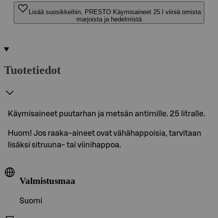
Lisää suosikkeihin, PRESTO Käymisaineet 25 l viiniä omista
marjoista ja hedelmistä
Tuotetiedot
Käymisaineet puutarhan ja metsän antimille. 25 litralle.
Huom! Jos raaka-aineet ovat vähähappoisia, tarvitaan
lisäksi sitruuna- tai viinihappoa.
Valmistusmaa
Suomi