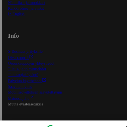
Näin tilaat ja muokkaat
Kaikki ohjeet ja vinkit
In English
Info
S-Business yrityksille
Oiva-raportit
Osuuskauppojen yhteystiedot
Tilaus- ja toimitusehdot
Tietosuojakäytäntö
Palvelun käyttöehdot
Saavutettavuus
Mobiilisovelluksen saavutettavuus
Mainostajalle
Muuta evästeasetuksia
S-ryhmän palvelut