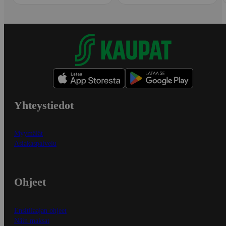
Yhteystiedot
Myymälät
Asiakaspalvelu
Ohjeet
Ensitilaajan ohjeet
Näin maksat