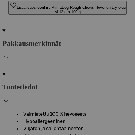
Lisää suosikkeihin, PrimaDog Rough Chews Hevonen täyteluu
M 12 cm 100 g
Pakkausmerkinnät
Tuotetiedot
Valmistettu 100 % hevosesta
Hypoallergeeninen
Viljaton ja säilöntäaineeton