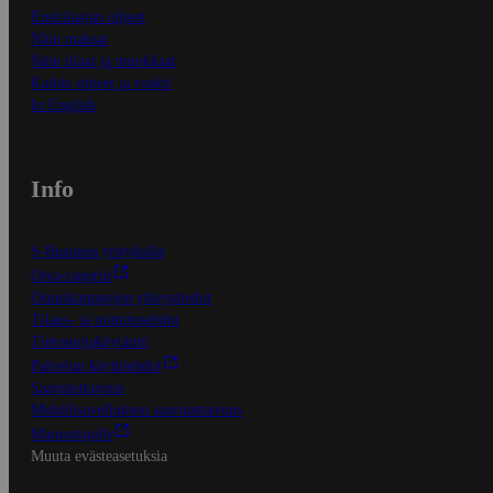
Ensitilaajan ohjeet
Näin maksat
Näin tilaat ja muokkaat
Kaikki ohjeet ja vinkit
In English
Info
S-Business yrityksille
Oiva-raportit
Osuuskauppojen yhteystiedot
Tilaus- ja toimitusehdot
Tietosuojakäytäntö
Palvelun käyttöehdot
Saavutettavuus
Mobiilisovelluksen saavutettavuus
Mainostajalle
Muuta evästeasetuksia