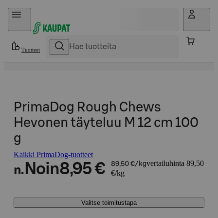
Hyppää sisältöön
Tuotteet
PrimaDog Rough Chews
Hevonen täyteluu M 12 cm 100
g
Kaikki PrimaDog-tuotteet
vertailuhinta 89,50
Noin
8,95 €
89,50 €/kg
n.
€/kg
Valitse toimitustapa