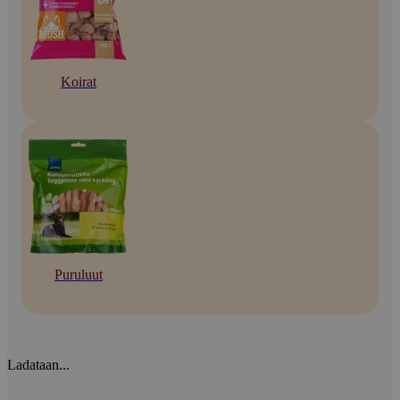
Koirat
Puruluut
Ladataan...