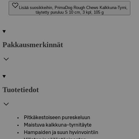
Lisää suosikkeihin, PrimaDog Rough Chews Kalkkuna-Tyrni,
täytetty puruluu S 10 cm, 3 kpl, 105 g
Pakkausmerkinnät
Tuotetiedot
Pitkäkestoiseen pureskeluun
Maistuva kalkkuna-tyrnitäyte
Hampaiden ja suun hyvinvointiin