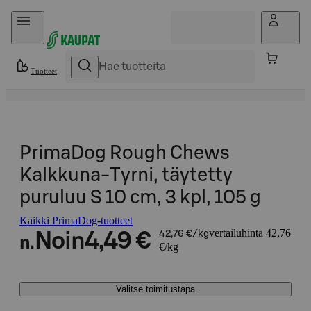
Hyppää sisältöön
Tuotteet
PrimaDog Rough Chews
Kalkkuna-Tyrni, täytetty
puruluu S 10 cm, 3 kpl, 105 g
Kaikki PrimaDog-tuotteet
vertailuhinta 42,76
Noin
4,49 €
42,76 €/kg
n.
€/kg
Valitse toimitustapa