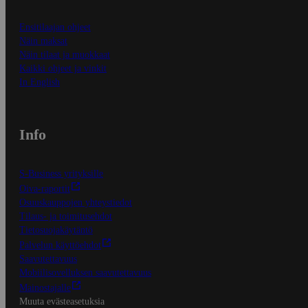
Ensitilaajan ohjeet
Näin maksat
Näin tilaat ja muokkaat
Kaikki ohjeet ja vinkit
In English
Info
S-Business yrityksille
Oiva-raportit
Osuuskauppojen yhteystiedot
Tilaus- ja toimitusehdot
Tietosuojakäytäntö
Palvelun käyttöehdot
Saavutettavuus
Mobiilisovelluksen saavutettavuus
Mainostajalle
Muuta evästeasetuksia