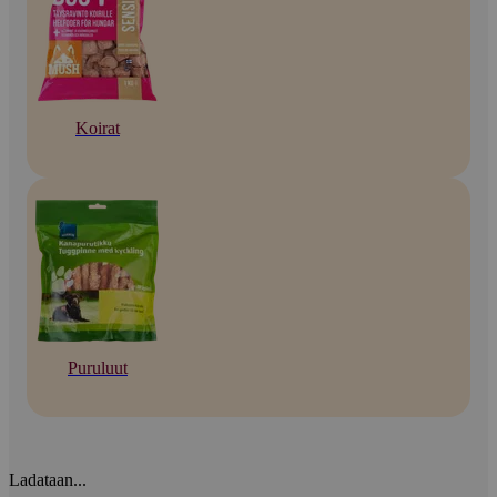
Koirat
Puruluut
Ladataan...