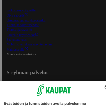
S-Business yrityksille
Oiva-raportit
Osuuskauppojen yhteystiedot
Tilaus- ja toimitusehdot
Tietosuojakäytäntö
Palvelun käyttöehdot
Saavutettavuus
Mobiilisovelluksen saavutettavuus
Mainostajalle
Muuta evästeasetuksia
S-ryhmän palvelut
S-ryhmä
Asiakasomistajuus
Yhteishyvä Ruoka -sovellus
S-ostoslista -sovellus