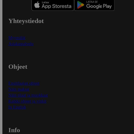
Yhteystiedot
Myymälät
Asiakaspalvelu
Ohjeet
Ensitilaajan ohjeet
Näin maksat
Näin tilaat ja muokkaat
Kaikki ohjeet ja vinkit
In English
Info