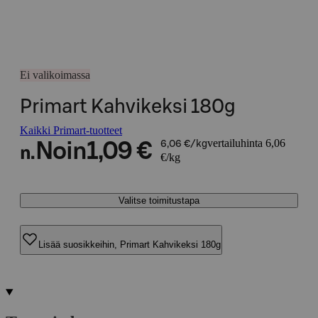
Ei valikoimassa
Primart Kahvikeksi 180g
Kaikki Primart-tuotteet
vertailuhinta 6,06
Noin
1,09 €
6,06 €/kg
n.
€/kg
Valitse toimitustapa
Lisää suosikkeihin, Primart Kahvikeksi 180g