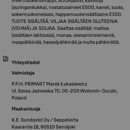
inverttisokerisiirappi, SOIJAjauho, kasviöljy
(auringonkukka), nostatusaineet E500, kaneli, suola,
sokeriruokomelassi, happamuudensäätöaine E330.
TUOTE SISÄLTÄÄ: VILJAA SISÄLTÄEN GLUTEENIA
(VEHNÄ) JA SOIJAA. Saattaa sisältää: maitoa
(sisältäen laktoosia), munaa, seesaminsiemeniä,
maapähkinää, hasselpähkinää ja muita pähkinöitä.
Yhteystiedot
Valmistaja
P.P.H. PRIMART Marek Łukasiewicz
Ul. Szosa Jadowska 70, 05-200 Wołomin-Duczki,
Poland
Maahantuoja
K.E. Sundqvist Oy / Seppelvirta
Kaarantie 18, 60510 Seinäjoki