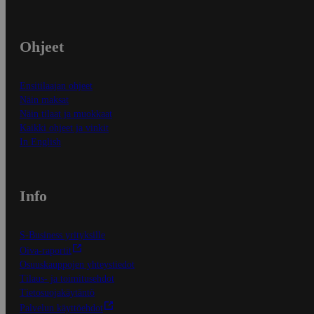
Ohjeet
Ensitilaajan ohjeet
Näin maksat
Näin tilaat ja muokkaat
Kaikki ohjeet ja vinkit
In English
Info
S-Business yrityksille
Oiva-raportit
Osuuskauppojen yhteystiedot
Tilaus- ja toimitusehdot
Tietosuojakäytäntö
Palvelun käyttöehdot