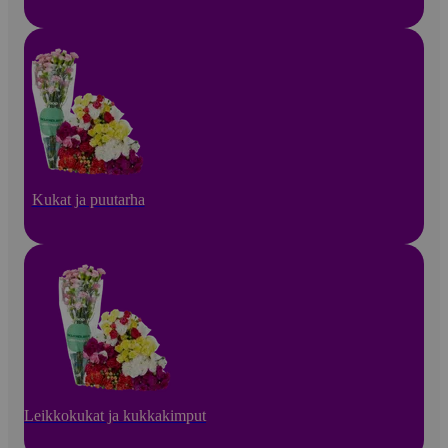
Kukat ja puutarha
Leikkokukat ja kukkakimput