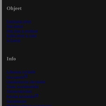
Ohjeet
Ensitilaajan ohjeet
Näin maksat
Näin tilaat ja muokkaat
Kaikki ohjeet ja vinkit
In English
Info
S-Business yrityksille
Oiva-raportit
Osuuskauppojen yhteystiedot
Tilaus- ja toimitusehdot
Tietosuojakäytäntö
Palvelun käyttöehdot
Saavutettavuus
Mobiilisovelluksen saavutettavuus