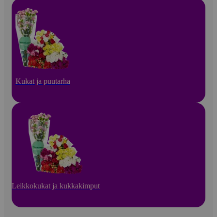
Kukat ja puutarha
Leikkokukat ja kukkakimput