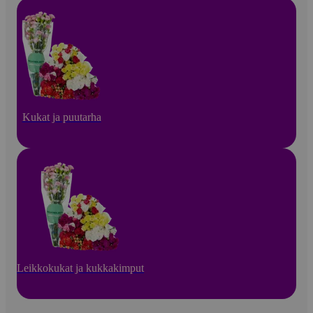
Kukat ja puutarha
Leikkokukat ja kukkakimput