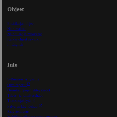
Ohjeet
Ensitilaajan ohjeet
Näin maksat
Näin tilaat ja muokkaat
Kaikki ohjeet ja vinkit
In English
Info
S-Business yrityksille
Oiva-raportit
Osuuskauppojen yhteystiedot
Tilaus- ja toimitusehdot
Tietosuojakäytäntö
Palvelun käyttöehdot
Saavutettavuus
Mobiilisovelluksen saavutettavuus