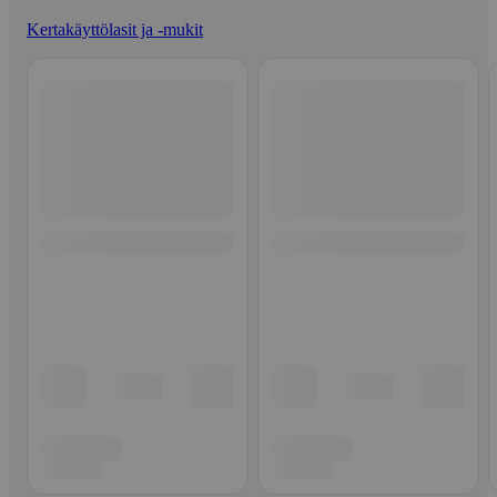
Kertakäyttölasit ja -mukit
Ohita listaus