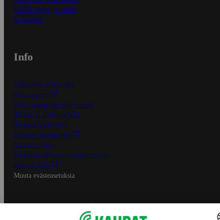
Kaikki ohjeet ja vinkit
In English
Info
S-Business yrityksille
Oiva-raportit
Osuuskauppojen yhteystiedot
Tilaus- ja toimitusehdot
Tietosuojakäytäntö
Palvelun käyttöehdot
Saavutettavuus
Mobiilisovelluksen saavutettavuus
Mainostajalle
Muuta evästeasetuksia
S-ryhmän palvelut