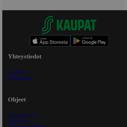
Yhteystiedot
Myymälät
Asiakaspalvelu
Ohjeet
Ensitilaajan ohjeet
Näin maksat
Näin tilaat ja muokkaat