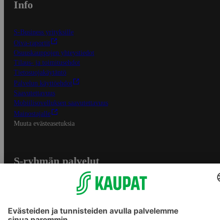
Info
S-Business yrityksille
Oiva-raportit
Osuuskauppojen yhteystiedot
Tilaus- ja toimitusehdot
Tietosuojakäytäntö
Palvelun käyttöehdot
Saavutettavuus
Mobiilisovelluksen saavutettavuus
Mainostajalle
Muuta evästeasetuksia
S-ryhmän palvelut
S-ryhmä
Asiakasomistajuus
Yhteishyvä Ruoka -sovellus