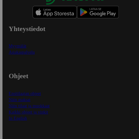
Yhteystiedot
Myymälät
Asiakaspalvelu
Ohjeet
Ensitilaajan ohjeet
Näin maksat
Näin tilaat ja muokkaat
Kaikki ohjeet ja vinkit
In English