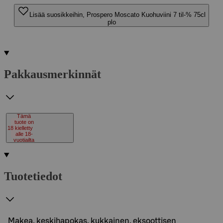
Lisää suosikkeihin, Prospero Moscato Kuohuviini 7 til-% 75cl
plo
Pakkausmerkinnät
Tämä
tuote on
18
kielletty
alle 18-
vuotiailta
Tuotetiedot
Makea, keskihapokas, kukkainen, eksoottisen