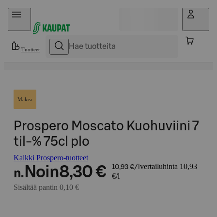
Hyppää sisältöön
Tuotteet
Makea
Prospero Moscato Kuohuviini 7
til-% 75cl plo
Kaikki Prospero-tuotteet
vertailuhinta 10,93
Noin
8,30 €
10,93 €/l
n.
€/l
Sisältää pantin 0,10 €