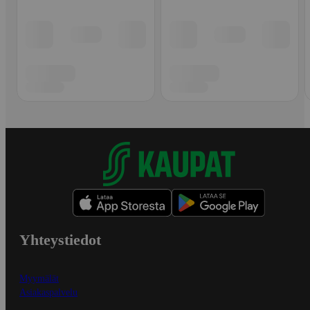
Yhteystiedot
Myymälät
Asiakaspalvelu