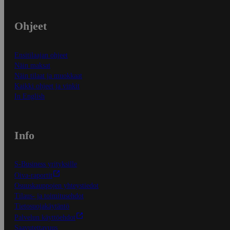
Ohjeet
Ensitilaajan ohjeet
Näin maksat
Näin tilaat ja muokkaat
Kaikki ohjeet ja vinkit
In English
Info
S-Business yrityksille
Oiva-raportit
Osuuskauppojen yhteystiedot
Tilaus- ja toimitusehdot
Tietosuojakäytäntö
Palvelun käyttöehdot
Saavutettavuus