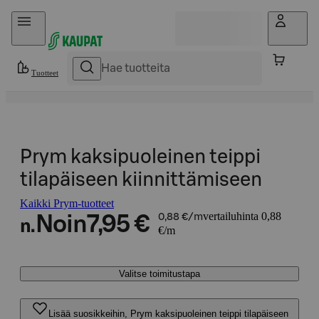
Hyppää sisältöön
Tuotteet
Prym kaksipuoleinen teippi
tilapäiseen kiinnittämiseen
Kaikki Prym-tuotteet
vertailuhinta 0,88
Noin
7,95 €
0,88 €/m
n.
€/m
Valitse toimitustapa
Lisää suosikkeihin, Prym kaksipuoleinen teippi tilapäiseen