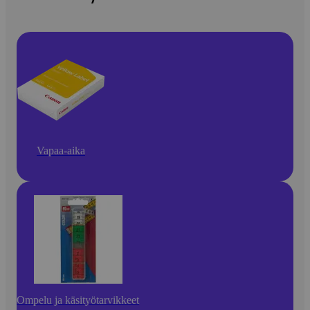
Vapaa-aika
Ompelu ja käsityötarvikkeet