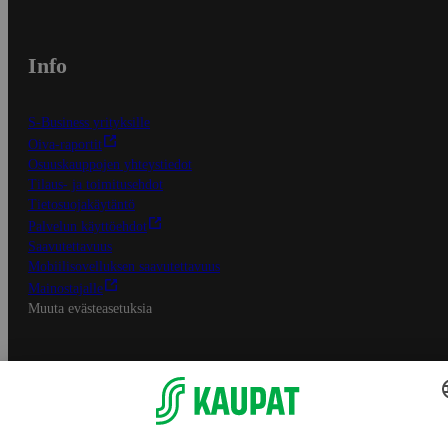
Info
S-Business yrityksille
Oiva-raportit
Osuuskauppojen yhteystiedot
Tilaus- ja toimitusehdot
Tietosuojakäytäntö
Palvelun käyttöehdot
Saavutettavuus
Mobiilisovelluksen saavutettavuus
Mainostajalle
Muuta evästeasetuksia
S-ryhmän palvelut
S-ryhmä