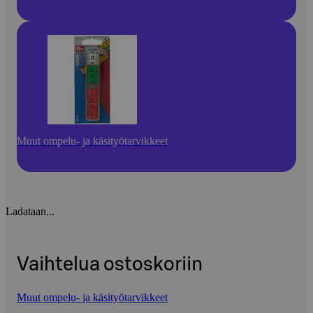
Muut ompelu- ja käsityötarvikkeet
Ladataan...
Vaihtelua ostoskoriin
Muut ompelu- ja käsityötarvikkeet