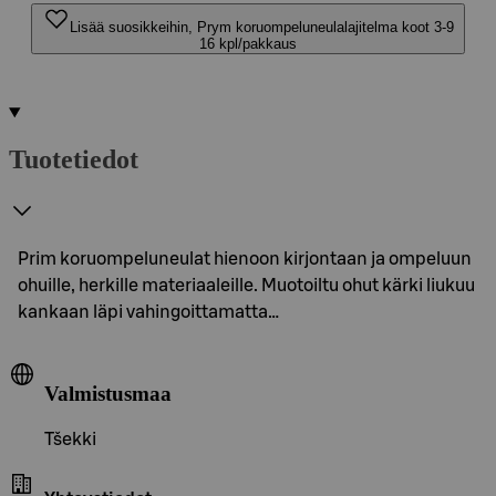
Lisää suosikkeihin, Prym koruompeluneulalajitelma koot 3-9
16 kpl/pakkaus
Tuotetiedot
Prim koruompeluneulat hienoon kirjontaan ja ompeluun
ohuille, herkille materiaaleille. Muotoiltu ohut kärki liukuu
kankaan läpi vahingoittamatta…
Valmistusmaa
Tšekki