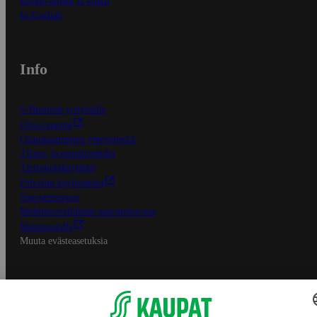
Kaikki ohjeet ja vinkit
In English
Info
S-Business yrityksille
Oiva-raportit
Osuuskauppojen yhteystiedot
Tilaus- ja toimitusehdot
Tietosuojakäytäntö
Palvelun käyttöehdot
Saavutettavuus
Mobiilisovelluksen saavutettavuus
Mainostajalle
Muuta evästeasetuksia
S-ryhmän palvelut