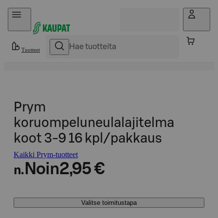
Hyppää sisältöön
Tuotteet
Prym
koruompeluneulalajitelma
koot 3-9 16 kpl/pakkaus
Kaikki Prym-tuotteet
Noin
2,95 €
n.
Valitse toimitustapa