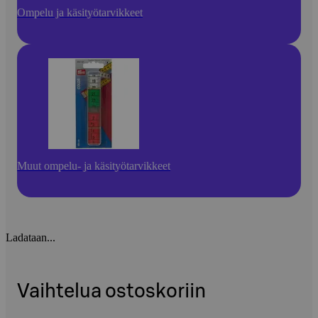
Ompelu ja käsityötarvikkeet
Muut ompelu- ja käsityötarvikkeet
Ladataan...
Vaihtelua ostoskoriin