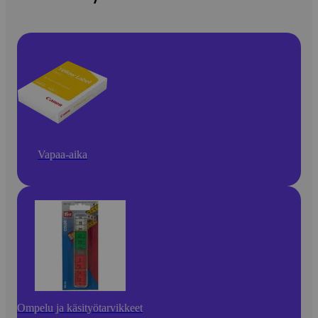
Vapaa-aika
Ompelu ja käsityötarvikkeet