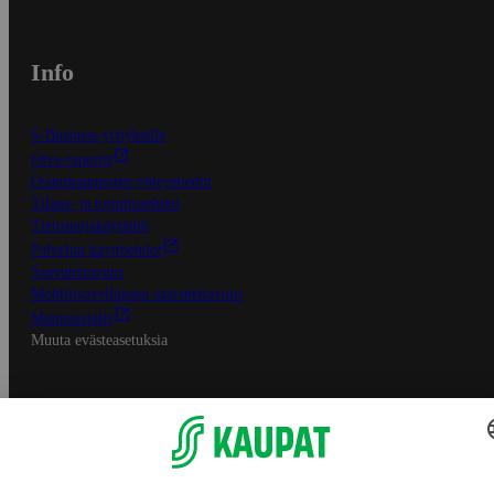
Info
S-Business yrityksille
Oiva-raportit
Osuuskauppojen yhteystiedot
Tilaus- ja toimitusehdot
Tietosuojakäytäntö
Palvelun käyttöehdot
Saavutettavuus
Mobiilisovelluksen saavutettavuus
Mainostajalle
Muuta evästeasetuksia
S-ryhmän palvelut
S-ryhmä