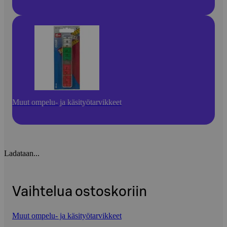
Muut ompelu- ja käsityötarvikkeet
Ladataan...
Vaihtelua ostoskoriin
Muut ompelu- ja käsityötarvikkeet