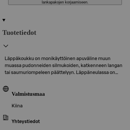
lankapakojen korjaamiseen.
Tuotetiedot
Läppäkoukku on monikäyttöinen apuväline muun
muassa pudonneiden silmukoiden, katkenneen langan
tai saumuriompeleen päättelyyn. Läppäneulassa on…
Valmistusmaa
Kiina
Yhteystiedot