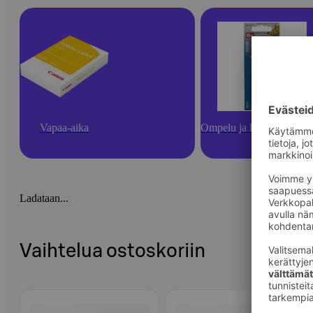
Vapaa-aika
Ompelu ja käsityötarvikk
Ladataan...
Vaihtelua ostoskoriin
Ohita listaus