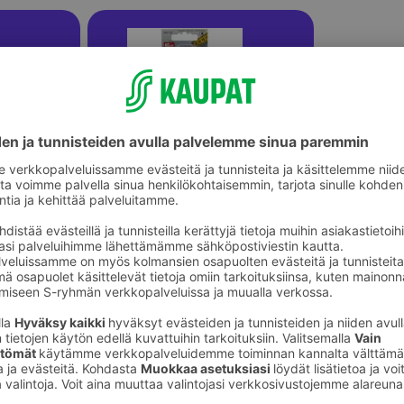
eet
Muut ompelu- ja käsityötarvikkeet