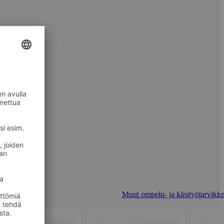
Muut ompelu- ja käsityötarvikke