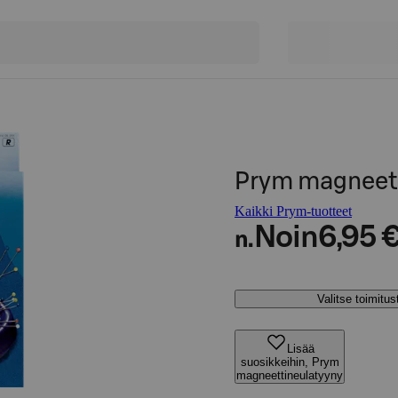
Prym magneet
Kaikki Prym-tuotteet
Noin
6,95 
n.
Valitse toimitu
Lisää
suosikkeihin, Prym
magneettineulatyyny