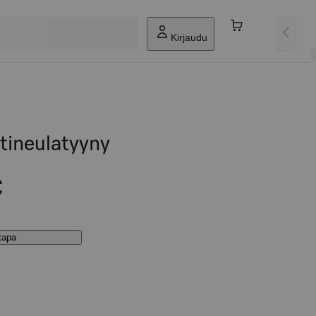
Kirjaudu
tineulatyyny
€
stapa