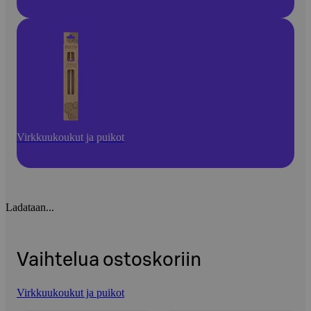
Virkkuukoukut ja puikot
Ladataan...
Vaihtelua ostoskoriin
Virkkuukoukut ja puikot
Ohita listaus