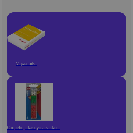
Vapaa-aika
Ompelu ja käsityötarvikkeet