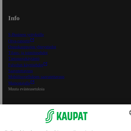
Info
S-Business yrityksille
Oiva-raportit
Osuuskauppojen yhteystiedot
Tilaus- ja toimitusehdot
Tietosuojakäytäntö
Palvelun käyttöehdot
Saavutettavuus
Mobiilisovelluksen saavutettavuus
Mainostajalle
Muuta evästeasetuksia
S-ryhmän palvelut
S-ryhmä