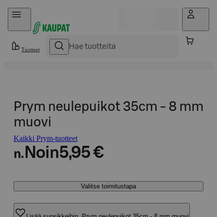
Hyppää sisältöön
Tuotteet
Prym neulepuikot 35cm - 8 mm
muovi
Kaikki Prym-tuotteet
Noin
5,95 €
n.
Valitse toimitustapa
Lisää suosikkeihin, Prym neulepuikot 35cm - 8 mm muovi