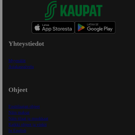
Yhteystiedot
Myymälät
Asiakaspalvelu
Ohjeet
Ensitilaajan ohjeet
Näin maksat
Näin tilaat ja muokkaat
Kaikki ohjeet ja vinkit
In English