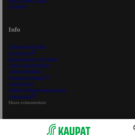
Kaikki ohjeet ja vinkit
In English
Info
S-Business yrityksille
Oiva-raportit
Osuuskauppojen yhteystiedot
Tilaus- ja toimitusehdot
Tietosuojakäytäntö
Palvelun käyttöehdot
Saavutettavuus
Mobiilisovelluksen saavutettavuus
Mainostajalle
Muuta evästeasetuksia
S-ryhmän palvelut