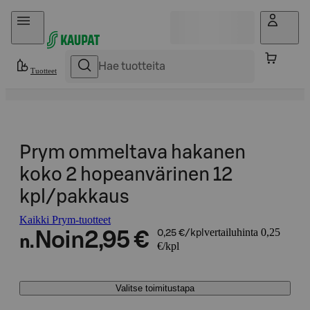
Hyppää sisältöön
Tuotteet
Prym ommeltava hakanen
koko 2 hopeanvärinen 12
kpl/pakkaus
Kaikki Prym-tuotteet
vertailuhinta 0,25
Noin
2,95 €
0,25 €/kpl
n.
€/kpl
Valitse toimitustapa