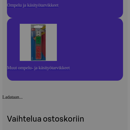
Ompelu ja käsityötarvikkeet
Muut ompelu- ja käsityötarvikkeet
Ladataan...
Vaihtelua ostoskoriin