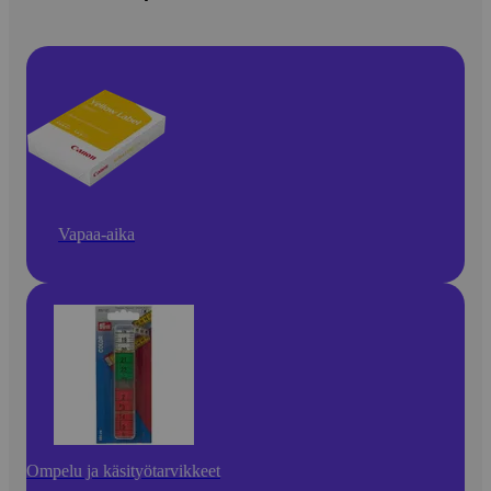
Vapaa-aika
Ompelu ja käsityötarvikkeet