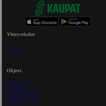
Yhteystiedot
Myymälät
Asiakaspalvelu
Ohjeet
Ensitilaajan ohjeet
Näin maksat
Näin tilaat ja muokkaat
Kaikki ohjeet ja vinkit
In English