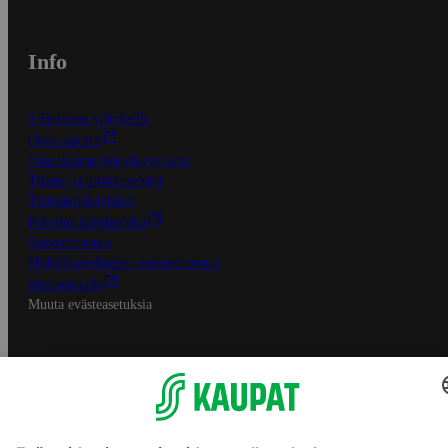
Info
S-Business yrityksille
Oiva-raportit
Osuuskauppojen yhteystiedot
Tilaus- ja toimitusehdot
Tietosuojakäytäntö
Palvelun käyttöehdot
Saavutettavuus
Mobiilisovelluksen saavutettavuus
Mainostajalle
Muuta evästeasetuksia
S-ryhmän palvelut
S-ryhmä