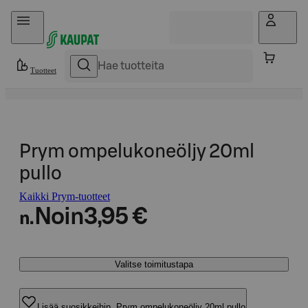
Hyppää sisältöön
Tuotteet
Prym ompelukoneöljy 20ml
pullo
Kaikki Prym-tuotteet
Noin
3,95 €
n.
Valitse toimitustapa
Lisää suosikkeihin, Prym ompelukoneöljy 20ml pullo