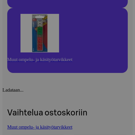
Muut ompelu- ja käsityötarvikkeet
Ladataan...
Vaihtelua ostoskoriin
Muut ompelu- ja käsityötarvikkeet
Ohita listaus