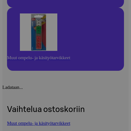
Muut ompelu- ja käsityötarvikkeet
Ladataan...
Vaihtelua ostoskoriin
Muut ompelu- ja käsityötarvikkeet
Ohita listaus