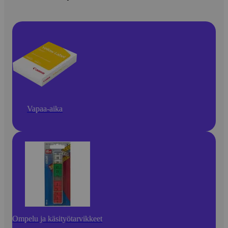
Vapaa-aika
Ompelu ja käsityötarvikkeet