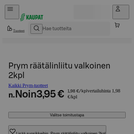
Hyppää sisältöön
Tuotteet
Prym räätälinliitu valkoinen
2kpl
Kaikki Prym-tuotteet
vertailuhinta 1,98
Noin
3,95 €
1,98 €/kpl
n.
€/kpl
Valitse toimitustapa
Lisää suosikkeihin, Prym räätälinliitu valkoinen 2kpl