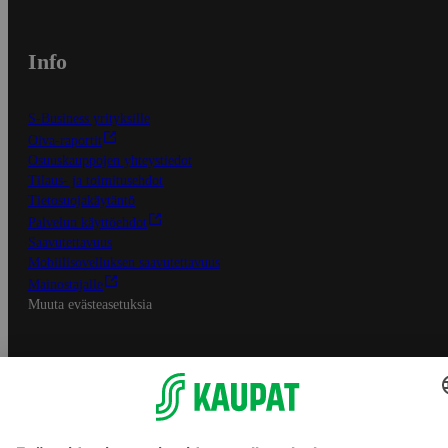
Info
S-Business yrityksille
Oiva-raportit
Osuuskauppojen yhteystiedot
Tilaus- ja toimitusehdot
Tietosuojakäytäntö
Palvelun käyttöehdot
Saavutettavuus
Mobiilisovelluksen saavutettavuus
Mainostajalle
Muuta evästeasetuksia
S-ryhmän palvelut
S-ryhmä