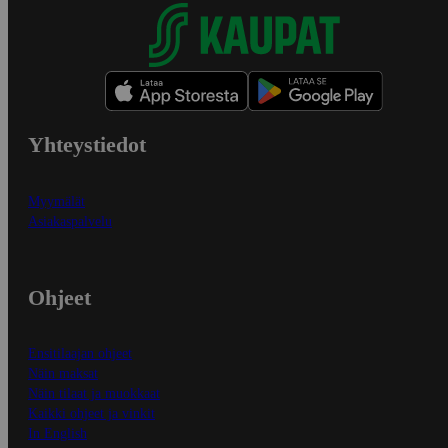
Yhteystiedot
Myymälät
Asiakaspalvelu
Ohjeet
Ensitilaajan ohjeet
Näin maksat
Näin tilaat ja muokkaat
Kaikki ohjeet ja vinkit
In English