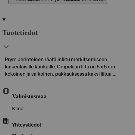
Tuotetiedot
Prym perinteinen räätälinliitu merkitsemiseen
kaikenlaisille kankaille. Ompelijan liitu on 5 x 5 cm
kokoinen ja valkoinen, pakkauksessa kaksi liitua.…
Valmistusmaa
Kiina
Yhteystiedot