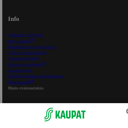
Info
S-Business yrityksille
Oiva-raportit
Osuuskauppojen yhteystiedot
Tilaus- ja toimitusehdot
Tietosuojakäytäntö
Palvelun käyttöehdot
Saavutettavuus
Mobiilisovelluksen saavutettavuus
Mainostajalle
Muuta evästeasetuksia
S-ryhmän palvelut
S-ryhmä