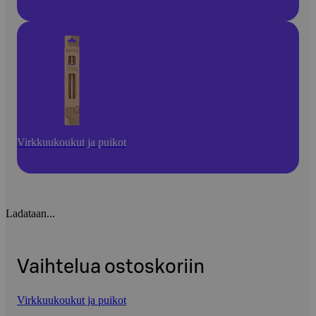
Virkkuukoukut ja puikot
Ladataan...
Vaihtelua ostoskoriin
Virkkuukoukut ja puikot