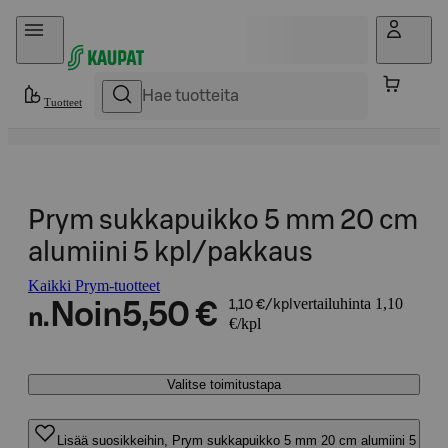
Hyppää sisältöön
Tuotteet
Prym sukkapuikko 5 mm 20 cm
alumiini 5 kpl/pakkaus
Kaikki Prym-tuotteet
vertailuhinta 1,10
Noin
5,50 €
1,10 €/kpl
n.
€/kpl
Valitse toimitustapa
Lisää suosikkeihin, Prym sukkapuikko 5 mm 20 cm alumiini 5