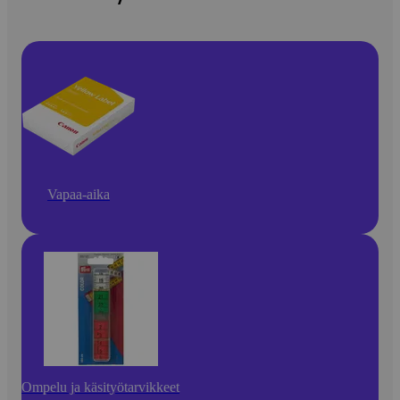
Vapaa-aika
Ompelu ja käsityötarvikkeet