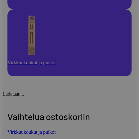
Virkkuukoukut ja puikot
Ladataan...
Vaihtelua ostoskoriin
Virkkuukoukut ja puikot