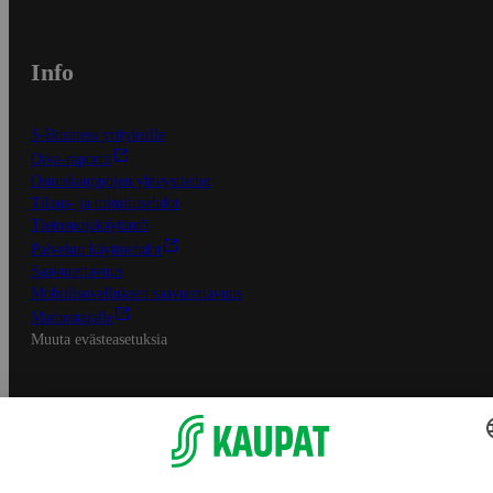
Info
S-Business yrityksille
Oiva-raportit
Osuuskauppojen yhteystiedot
Tilaus- ja toimitusehdot
Tietosuojakäytäntö
Palvelun käyttöehdot
Saavutettavuus
Mobiilisovelluksen saavutettavuus
Mainostajalle
Muuta evästeasetuksia
S-ryhmän palvelut
S-ryhmä