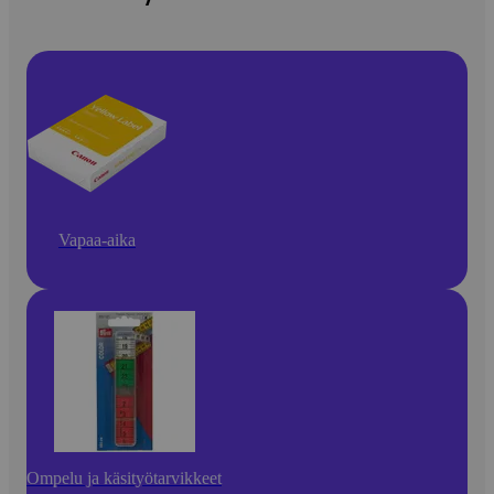
Vapaa-aika
Ompelu ja käsityötarvikkeet