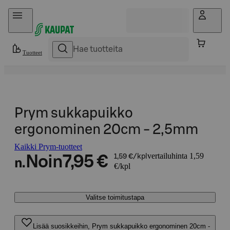
Hyppää sisältöön
Tuotteet
Prym sukkapuikko
ergonominen 20cm - 2,5mm
Kaikki Prym-tuotteet
vertailuhinta 1,59
Noin
7,95 €
1,59 €/kpl
n.
€/kpl
Valitse toimitustapa
Lisää suosikkeihin, Prym sukkapuikko ergonominen 20cm -