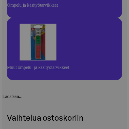
Ompelu ja käsityötarvikkeet
Muut ompelu- ja käsityötarvikkeet
Ladataan...
Vaihtelua ostoskoriin