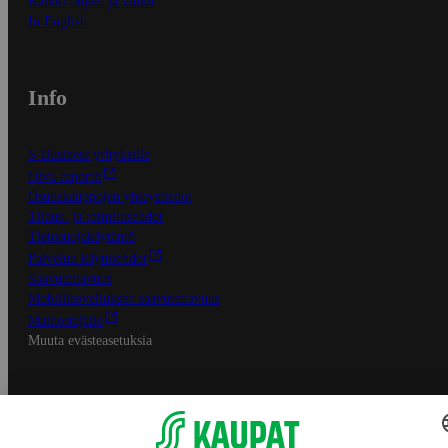
Kaikki ohjeet ja vinkit
In English
Info
S-Business yrityksille
Oiva-raportit
Osuuskauppojen yhteystiedot
Tilaus- ja toimitusehdot
Tietosuojakäytäntö
Palvelun käyttöehdot
Saavutettavuus
Mobiilisovelluksen saavutettavuus
Mainostajalle
Muuta evästeasetuksia
S-ryhmän palvelut