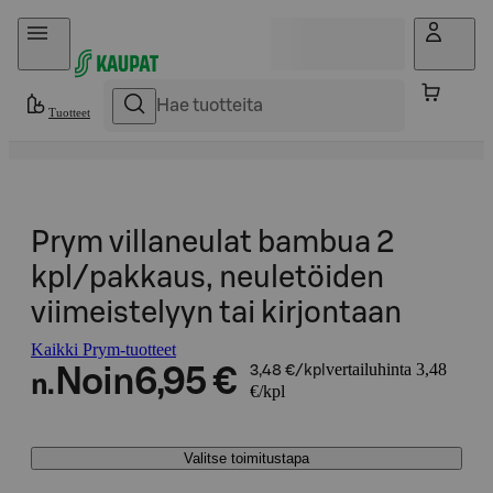
Hyppää sisältöön
Tuotteet
Prym villaneulat bambua 2
kpl/pakkaus, neuletöiden
viimeistelyyn tai kirjontaan
Kaikki Prym-tuotteet
vertailuhinta 3,48
Noin
6,95 €
3,48 €/kpl
n.
€/kpl
Valitse toimitustapa