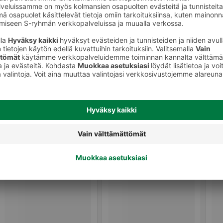
Kalaöljyvalmisteet