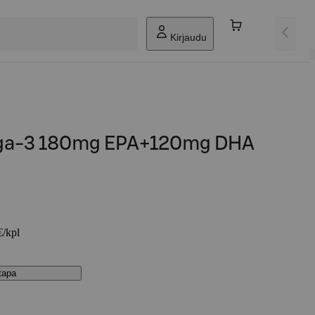
Kirjaudu
ga-3 180mg EPA+120mg DHA
€/kpl
stapa