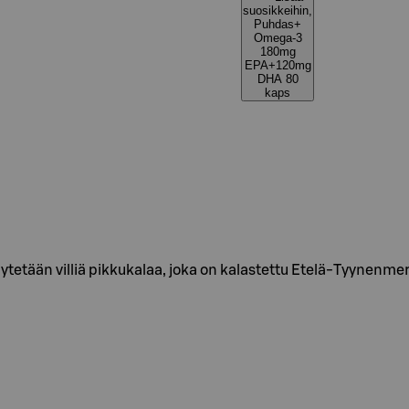
suosikkeihin,
Puhdas+
Omega-3
180mg
EPA+120mg
DHA 80
kaps
tään villiä pikkukalaa, joka on kalastettu Etelä-Tyynenmer