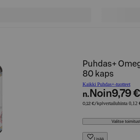
Puhdas+ Ome
80 kaps
Kaikki Puhdas+-tuotteet
Noin
9,79 €
n.
vertailuhinta 0,12 
0,12 €/kpl
Valitse toimitu
Lisää