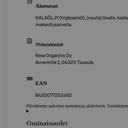
Ainesosat
KALAÖLJY (triglyseridi), (nauta) liivate, kosteu
makeutusaineita.
Yhteystiedot
New Organics Oy
Amerintie 1, 04320 Tuusula
EAN
6430077252462
Päivitämme palvelun tuotetietoja aktiivisesti. Suositte
Ominaisuudet