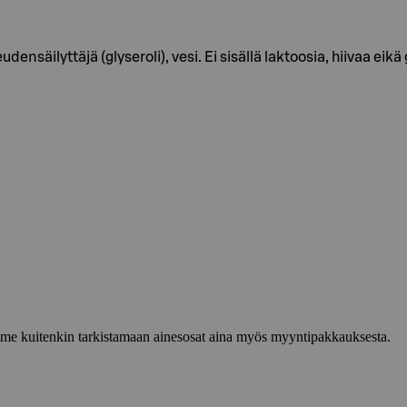
densäilyttäjä (glyseroli), vesi. Ei sisällä laktoosia, hiivaa eikä 
lemme kuitenkin tarkistamaan ainesosat aina myös myyntipakkauksesta.