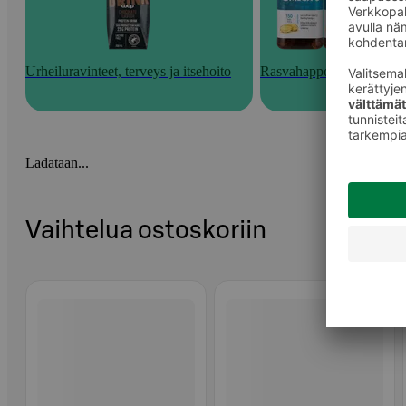
Urheiluravinteet, terveys ja itsehoito
Rasvahappovalmisteet
Ladataan...
Vaihtelua ostoskoriin
Ohita listaus