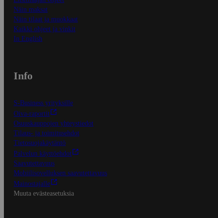
Näin maksat
Näin tilaat ja muokkaat
Kaikki ohjeet ja vinkit
In English
Info
S-Business yrityksille
Oiva-raportit
Osuuskauppojen yhteystiedot
Tilaus- ja toimitusehdot
Tietosuojakäytäntö
Palvelun käyttöehdot
Saavutettavuus
Mobiilisovelluksen saavutettavuus
Mainostajalle
Muuta evästeasetuksia