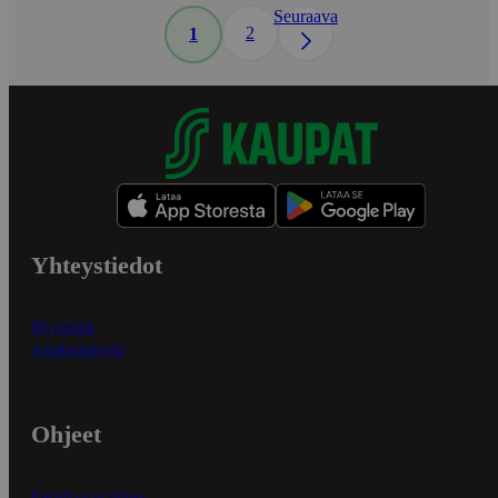
Seuraava
2
1
Yhteystiedot
Myymälät
Asiakaspalvelu
Ohjeet
Ensitilaajan ohjeet