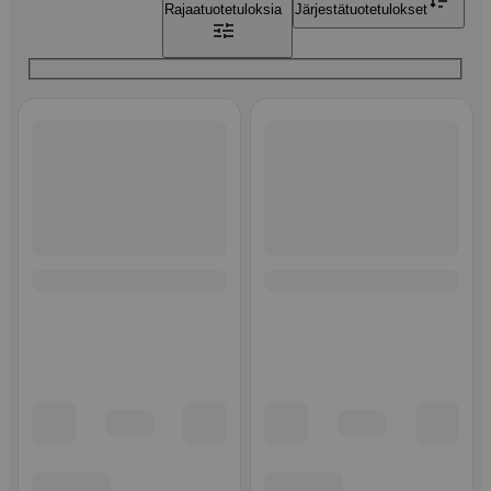
Rajaa
tuotetuloksia
Järjestä
tuotetulokset