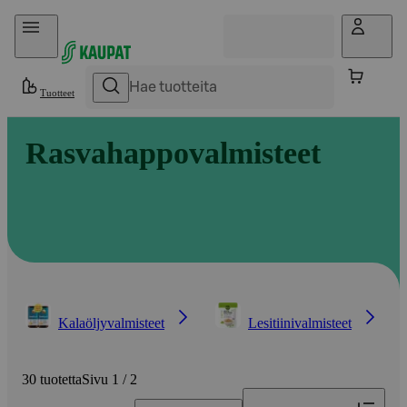
Hyppää sisältöön
Tuotteet
Rasvahappovalmisteet
Kalaöljyvalmisteet
Lesitiinivalmisteet
30 tuotetta
Sivu 1 / 2