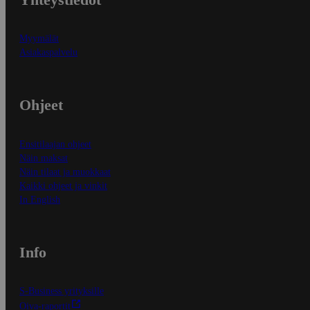
Myymälät
Asiakaspalvelu
Ohjeet
Ensitilaajan ohjeet
Näin maksat
Näin tilaat ja muokkaat
Kaikki ohjeet ja vinkit
In English
Info
S-Business yrityksille
Oiva-raportit