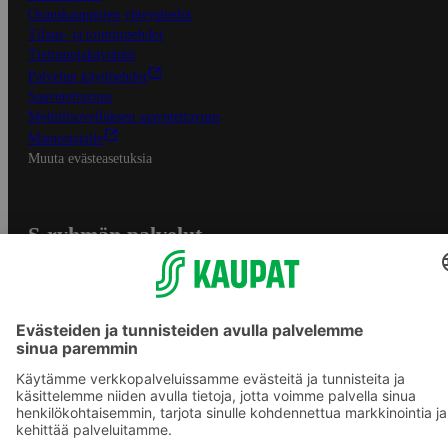
Osuuskauppojen yhteystiedot
Tilaus- ja toimitusehdot
Tietosuojakäytäntö
Palvelun käyttöehdot
Saavutettavuus
Mobiilisovelluksen saavutettavuus
Mainostajalle
Muuta evästeasetuksia
S-ryhmän palvelut
S-ryhmä
Asiakasomistajuus
Yhteishyvä Ruoka -sovellus
S-ostoslista -sovellus
Prisma.fi
Sokos.fi
S-Pankki
Yhteishyvä