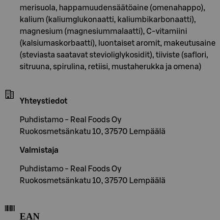
merisuola, happamuudensäätöaine (omenahappo),
kalium (kaliumglukonaatti, kaliumbikarbonaatti),
magnesium (magnesiummalaatti), C-vitamiini
(kalsiumaskorbaatti), luontaiset aromit, makeutusaine
(steviasta saatavat stevioliglykosidit), tiiviste (saflori,
sitruuna, spirulina, retiisi, mustaherukka ja omena)
Yhteystiedot
Puhdistamo - Real Foods Oy
Ruokosmetsänkatu 10, 37570 Lempäälä
Valmistaja
Puhdistamo - Real Foods Oy
Ruokosmetsänkatu 10, 37570 Lempäälä
EAN