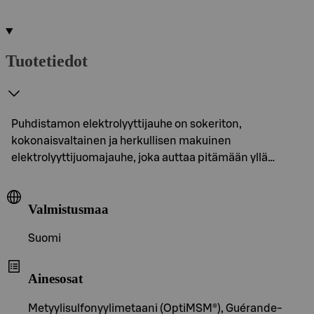
Tuotetiedot
Puhdistamon elektrolyyttijauhe on sokeriton,
kokonaisvaltainen ja herkullisen makuinen
elektrolyyttijuomajauhe, joka auttaa pitämään yllä…
Valmistusmaa
Suomi
Ainesosat
Metyylisulfonyylimetaani (OptiMSM®), Guérande-