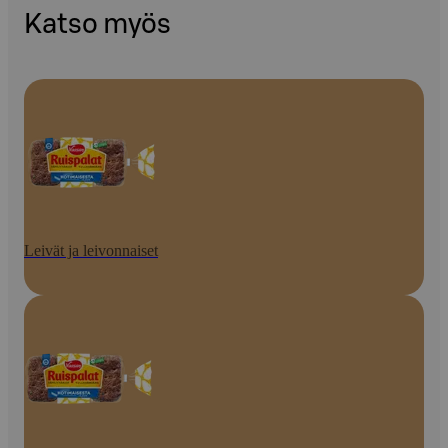
Katso myös
Leivät ja leivonnaiset