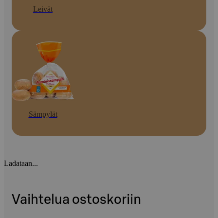
Leivät
Sämpylät
Ladataan...
Vaihtelua ostoskoriin