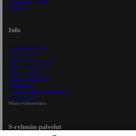
Kaikki ohjeet ja vinkit
In English
Info
S-Business yrityksille
Oiva-raportit
Osuuskauppojen yhteystiedot
Tilaus- ja toimitusehdot
Tietosuojakäytäntö
Palvelun käyttöehdot
Saavutettavuus
Mobiilisovelluksen saavutettavuus
Mainostajalle
Muuta evästeasetuksia
S-ryhmän palvelut