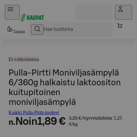
Hyppää sisältöön
Tuotteet
Ei valikoimassa
Pulla-Pirtti Moniviljasämpylä
6/360g halkaistu laktoositon
kuitupitoinen
moniviljasämpylä
Kaikki Pulla-Pirtti-tuotteet
vertailuhinta 5,25
Noin
1,89 €
5,25 €/kg
n.
€/kg