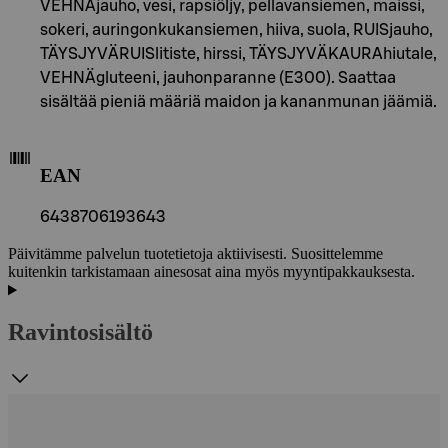
VEHNÄjauho, vesi, rapsiöljy, pellavansiemen, maissi,
sokeri, auringonkukansiemen, hiiva, suola, RUISjauho,
TÄYSJYVÄRUISlitiste, hirssi, TÄYSJYVÄKAURAhiutale,
VEHNÄgluteeni, jauhonparanne (E300). Saattaa
sisältää pieniä määriä maidon ja kananmunan jäämiä.
EAN
6438706193643
Päivitämme palvelun tuotetietoja aktiivisesti. Suosittelemme
kuitenkin tarkistamaan ainesosat aina myös myyntipakkauksesta.
Ravintosisältö