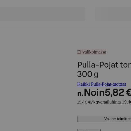
Ei valikoimassa
Pulla-Pojat to
300 g
Kaikki Pulla-Pojat-tuotteet
Noin
5,82 
n.
vertailuhinta 19,4
19,40 €/kg
Valitse toimitu