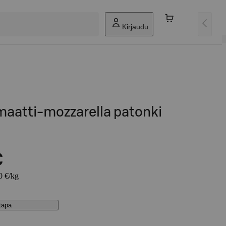
Kirjaudu
maatti-mozzarella patonki
€
0 €/kg
stapa