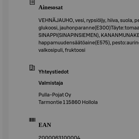
Ainesosat
VEHNÄJAUHO, vesi, rypsiöljy, hiiva, suola,
glukoosi, jauhonparanne(E300)Täyte:tomaatti
SINAPPI(SINAPINSIEMEN), KANANMUNAKELTUA
happamuudensäätöaine(E575), pesto:auring
valkosipuli, fruktoosi
Yhteystiedot
Valmistaja
Pulla-Pojat Oy
Tarmontie 1 15860 Hollola
EAN
2000063100004