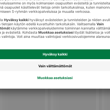
Vaaleat leivät