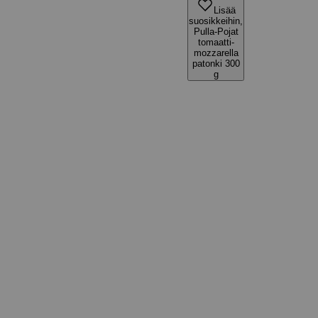
Lisää
suosikkeihin,
Pulla-Pojat
tomaatti-
mozzarella
patonki 300
g