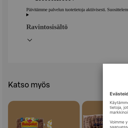
Päivitämme palvelun tuotetietoja aktiivisesti. Suositte
Ravintosisältö
Katso myös