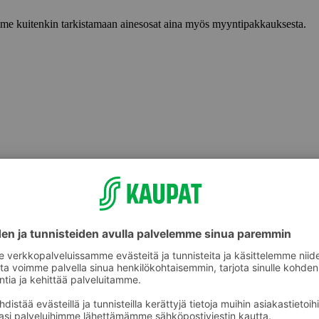
lemme kuitenkin tarkistamaan ainesosat aina myös myyntipakkauksesta.