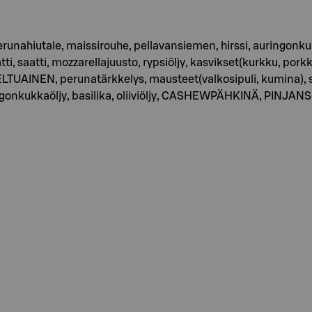
 perunahiutale, maissirouhe, pellavansiemen, hirssi, aurin
, saatti, mozzarellajuusto, rypsiöljy, kasvikset(kurkku, pork
INEN, perunatärkkelys, mausteet(valkosipuli, kumina), s
onkukkaöljy, basilika, oliiviöljy, CASHEWPÄHKINÄ, PINJAN