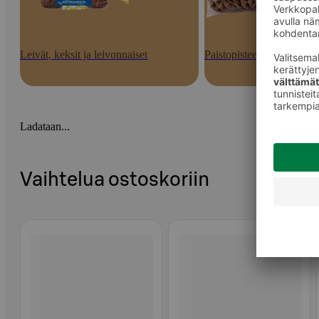
Leivät, keksit ja leivonnaiset
Paistopisteen tuotteet
Ladataan...
Vaihtelua ostoskoriin
Ohita listaus