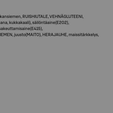
gonkukansiemen, RUISHIUTALE, VEHNÄGLUTEENI,
kana, kukkakaali), säilöntäaine(E202),
akeuttamisaine(E415),
SIEMEN, juusto(MAITO), HERAJAUHE, maissitärkkelys,