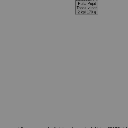
Pulla-Pojat
Topaz viineri
2 kpl 170 g