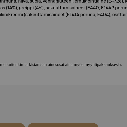
nmuna, hiiva, suola, vehnägluteeni, emulgointiaine (E472e),
nas (14%), greippi (4%), sakeuttamisaineet (E440, E1442 pe
iliinikreemi (sakeuttamisaineet (E1414 peruna, E404), osittain
lemme kuitenkin tarkistamaan ainesosat aina myös myyntipakkauksesta.