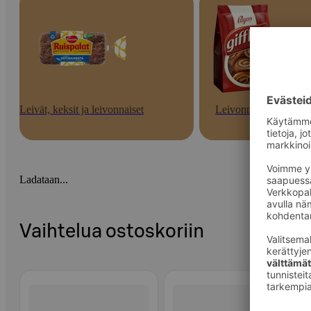
Leivät, keksit ja leivonnaiset
Leivonnaiset
Ladataan...
Vaihtelua ostoskoriin
Ohita listaus