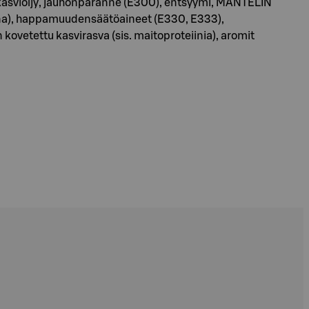
 kasviöljy, jauhonparanne (E300), entsyymi, MANTELIN
runa), happamuudensäätöaineet (E330, E333),
 kovetettu kasvirasva (sis. maitoproteiinia), aromit