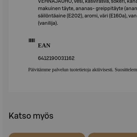
VEHNÄJAUHO, vesi, kasvirasva, sokeri, kana
makuinen täyte, ananas- greippitäyte (ana
säilöntäaine (E202), aromi, väri (E160a), van
(vanilija).
EAN
6412190031162
Päivitämme palvelun tuotetietoja aktiivisesti. Suositte
Katso myös