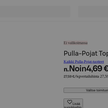
Ei valikoimassa
Pulla-Pojat Top
Kaikki Pulla-Pojat-tuotteet
Noin
4,69 
n.
vertailuhinta 27,5
27,59 €/kg
Valitse toimitu
Lisää
suosikkeihin,