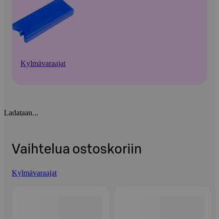
Kylmävaraajat
Ladataan...
Vaihtelua ostoskoriin
Kylmävaraajat
Ohita listaus