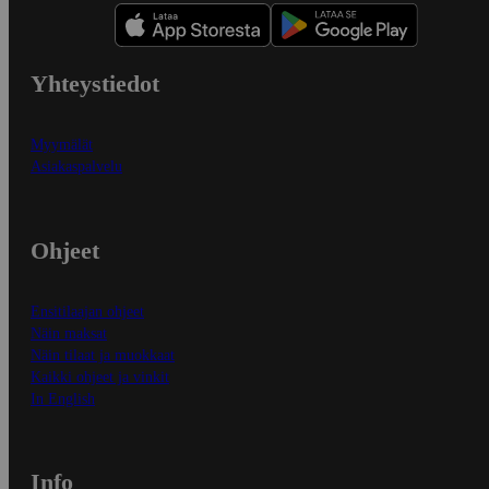
Yhteystiedot
Myymälät
Asiakaspalvelu
Ohjeet
Ensitilaajan ohjeet
Näin maksat
Näin tilaat ja muokkaat
Kaikki ohjeet ja vinkit
In English
Info