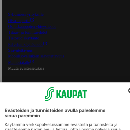
S-Business yrityksille
Oiva-raportit
Osuuskauppojen yhteystiedot
Tilaus- ja toimitusehdot
Tietosuojakäytäntö
Palvelun käyttöehdot
Saavutettavuus
Mobiilisovelluksen saavutettavuus
Mainostajalle
Muuta evästeasetuksia
S-ryhmän palvelut
S-ryhmä
Asiakasomistajuus
Yhteishyvä Ruoka -sovellus
S-ostoslista -sovellus