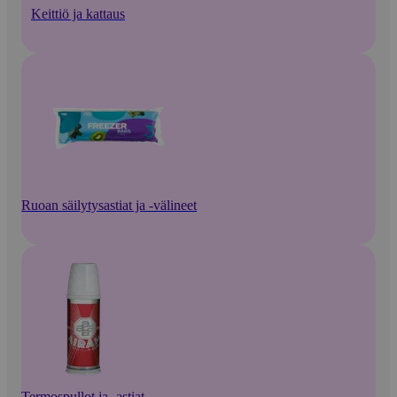
Keittiö ja kattaus
Ruoan säilytysastiat ja -välineet
Termospullot ja -astiat