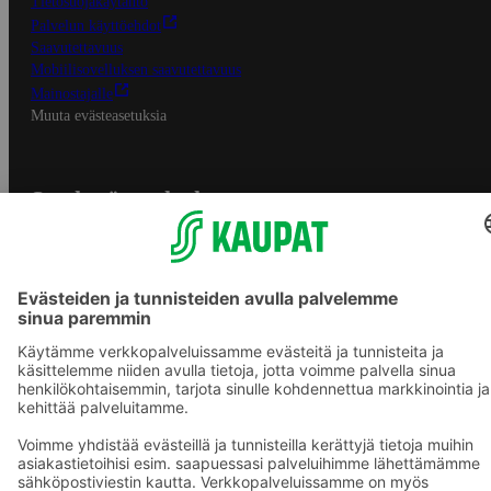
Tietosuojakäytäntö
Palvelun käyttöehdot
Saavutettavuus
Mobiilisovelluksen saavutettavuus
Mainostajalle
Muuta evästeasetuksia
S-ryhmän palvelut
S-ryhmä
Asiakasomistajuus
Yhteishyvä Ruoka -sovellus
S-ostoslista -sovellus
Prisma.fi
Sokos.fi
S-Pankki
Yhteishyvä
Sokos Hotels
Raflaamo