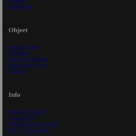
Myymälät
Asiakaspalvelu
Ohjeet
Ensitilaajan ohjeet
Näin maksat
Näin tilaat ja muokkaat
Kaikki ohjeet ja vinkit
In English
Info
S-Business yrityksille
Oiva-raportit
Osuuskauppojen yhteystiedot
Tilaus- ja toimitusehdot