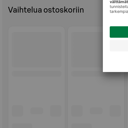
Vaihtelua ostoskoriin
Ohita listaus