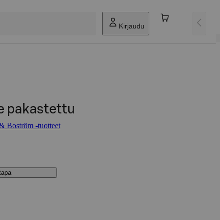
Kirjaudu
e pakastettu
& Boström -tuotteet
stapa