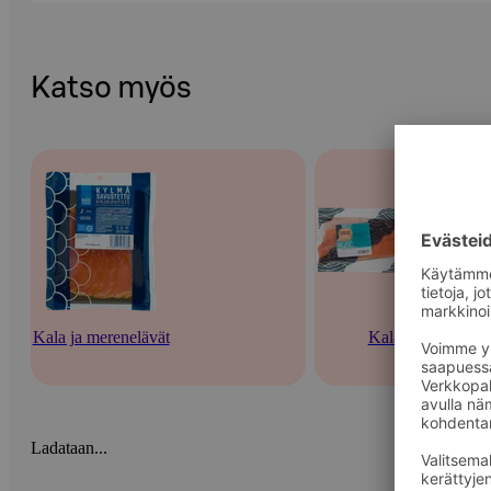
Katso myös
Kala ja merenelävät
Kala
Ladataan...