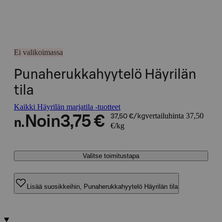
Ei valikoimassa
Punaherukkahyytelö Häyrilän
tila
Kaikki Häyrilän marjatila -tuotteet
vertailuhinta 37,50
Noin
3,75 €
37,50 €/kg
n.
€/kg
Valitse toimitustapa
Lisää suosikkeihin, Punaherukkahyytelö Häyrilän tila