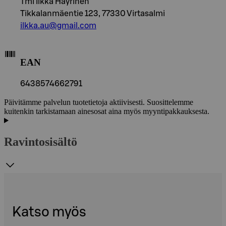
Tmi Ilkka Häyrinen
Tikkalanmäentie 123, 77330 Virtasalmi
ilkka.au@gmail.com
EAN
6438574662791
Päivitämme palvelun tuotetietoja aktiivisesti. Suosittelemme
kuitenkin tarkistamaan ainesosat aina myös myyntipakkauksesta.
Ravintosisältö
Katso myös