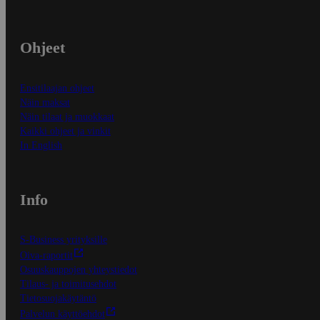
Ohjeet
Ensitilaajan ohjeet
Näin maksat
Näin tilaat ja muokkaat
Kaikki ohjeet ja vinkit
In English
Info
S-Business yrityksille
Oiva-raportit
Osuuskauppojen yhteystiedot
Tilaus- ja toimitusehdot
Tietosuojakäytäntö
Palvelun käyttöehdot