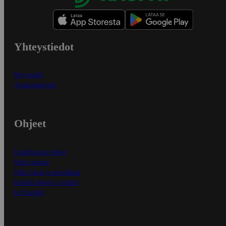
Yhteystiedot
Myymälät
Asiakaspalvelu
Ohjeet
Ensitilaajan ohjeet
Näin maksat
Näin tilaat ja muokkaat
Kaikki ohjeet ja vinkit
In English