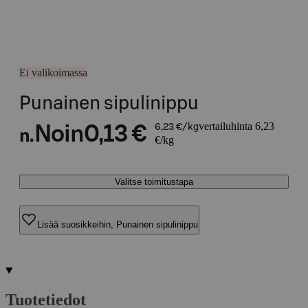
Ei valikoimassa
Punainen sipulinippu
vertailuhinta 6,23
Noin
0,13 €
6,23 €/kg
n.
€/kg
Valitse toimitustapa
Lisää suosikkeihin, Punainen sipulinippu
Tuotetiedot