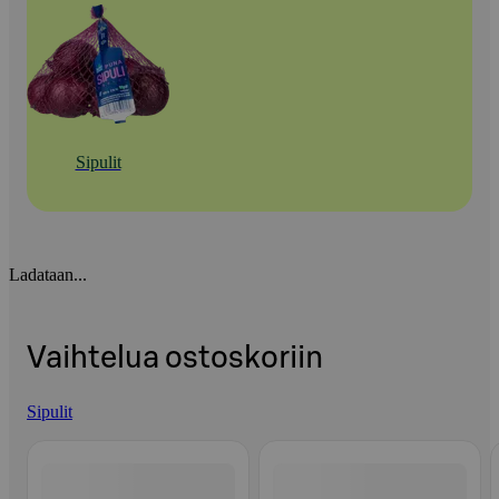
Sipulit
Ladataan...
Vaihtelua ostoskoriin
Sipulit
Ohita listaus