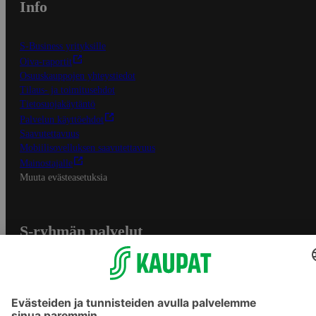
Info
S-Business yrityksille
Oiva-raportit
Osuuskauppojen yhteystiedot
Tilaus- ja toimitusehdot
Tietosuojakäytäntö
Palvelun käyttöehdot
Saavutettavuus
Mobiilisovelluksen saavutettavuus
Mainostajalle
Muuta evästeasetuksia
S-ryhmän palvelut
S-ryhmä
Asiakasomistajuus
Yhteishyvä Ruoka -sovellus