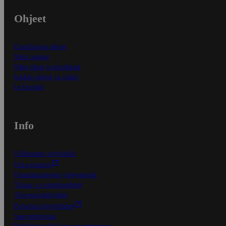
Ohjeet
Ensitilaajan ohjeet
Näin maksat
Näin tilaat ja muokkaat
Kaikki ohjeet ja vinkit
In English
Info
S-Business yrityksille
Oiva-raportit
Osuuskauppojen yhteystiedot
Tilaus- ja toimitusehdot
Tietosuojakäytäntö
Palvelun käyttöehdot
Saavutettavuus