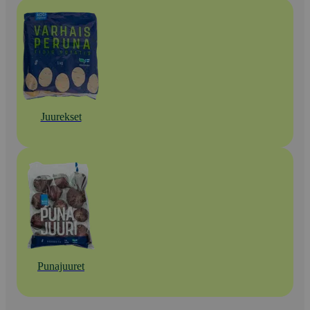
Juurekset
Punajuuret