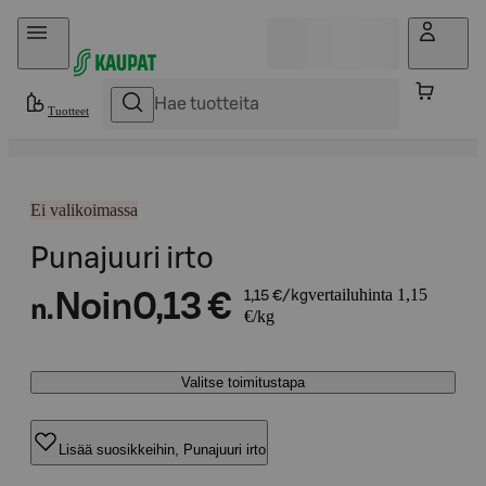
Hyppää sisältöön
Tuotteet
Ei valikoimassa
Punajuuri irto
vertailuhinta 1,15
Noin
0,13 €
1,15 €/kg
n.
€/kg
Valitse toimitustapa
Lisää suosikkeihin, Punajuuri irto