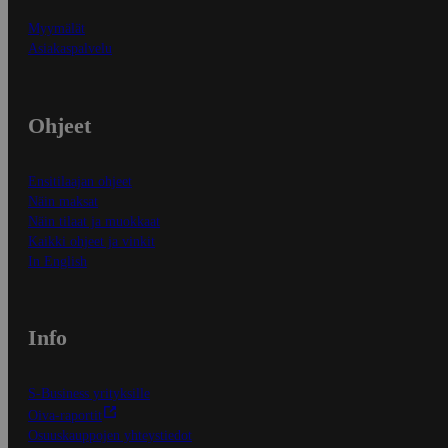
Myymälät
Asiakaspalvelu
Ohjeet
Ensitilaajan ohjeet
Näin maksat
Näin tilaat ja muokkaat
Kaikki ohjeet ja vinkit
In English
Info
S-Business yrityksille
Oiva-raportit
Osuuskauppojen yhteystiedot