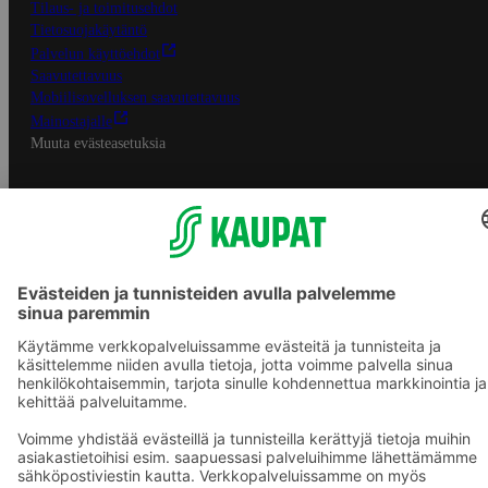
Tilaus- ja toimitusehdot
Tietosuojakäytäntö
Palvelun käyttöehdot
Saavutettavuus
Mobiilisovelluksen saavutettavuus
Mainostajalle
Muuta evästeasetuksia
S-ryhmän palvelut
S-ryhmä
Asiakasomistajuus
Yhteishyvä Ruoka -sovellus
S-ostoslista -sovellus
Prisma.fi
Sokos.fi
S-Pankki
Yhteishyvä
Sokos Hotels