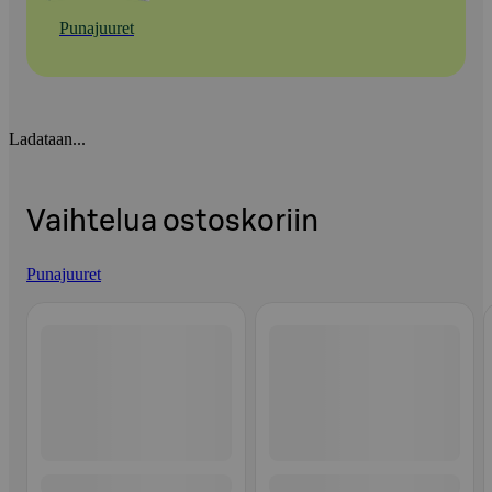
Punajuuret
Ladataan...
Vaihtelua ostoskoriin
Punajuuret
Ohita listaus