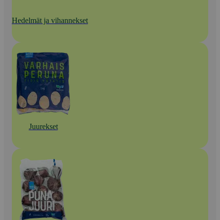
Hedelmät ja vihannekset
Juurekset